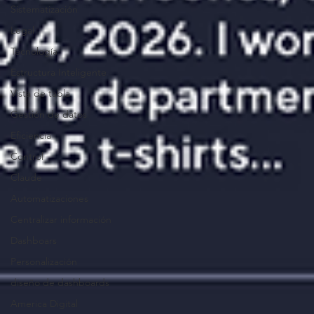
Sistematización
Legal
Tecnología
Estructura Inteligente
Vista de tabla
Gestión de datos
Eficiencia
Control
Claude
Automatizaciones
Centralizar información
Dashboars
Personalización
diseño de dashboards
America Digital