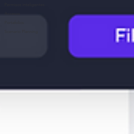
Permisos inteligentes
Accesos
Portafolios
Scenario Planning