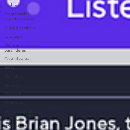
Dashboards
Programación
neurolingüística
Flujos de trabajo
Estrategia
Métricas modernas
para líderes
Control center
datos
Wearables
Burnout
ENGAGE
Auditorías
Burnout operativo
Estructura
organizacional