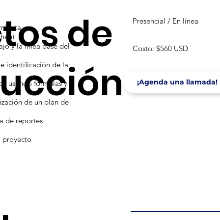
tos de
Presencial / En línea
amienta
sheet
jo y la línea base del
Costo: $560 USD​
rucción
e identificación de la
¡Agenda una llamada!
dos usando fórmulas y
lización de un plan de
a de reportes
l proyecto