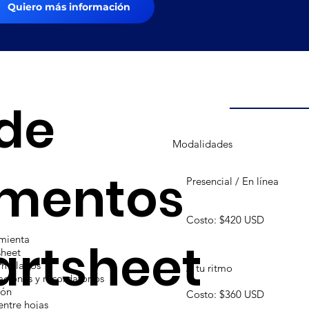
Quiero más información
de
Modalidades
mentos
Presencial / En línea
Costo: $420 USD
amienta
artsheet
sheet
rmularios
A tu ritmo
caciones y recordatorios
ión
Costo: $360 USD
entre hojas