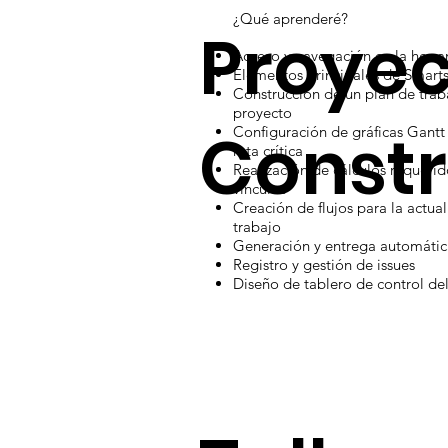
¿Qué aprenderé?
Proyec
Acceso y navegación en la herr
Elementos principales de Smart
Construcción de un plan de traba
proyecto
Const
Configuración de gráficas Gantt 
ruta crítica
Realización de cálculos requeri
vínculos
Creación de flujos para la actua
trabajo
Generación y entrega automátic
Registro y gestión de issues
Diseño de tablero de control de