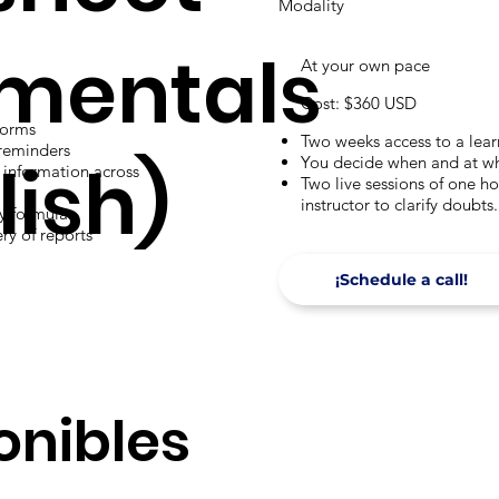
Modality
mentals
At your own pace
Cost: $360 USD
forms
Two weeks access to a lear
 reminders
lish)
You decide when and at wha
k information across
Two live sessions of one ho
instructor to clarify doubts.
y formulas
ry of reports
¡Schedule a call!
onibles