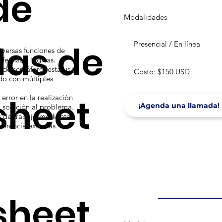
de
Modalidades
las de
Presencial / En línea
diversas funciones de
 fechas y lógicas.
 de semáforo, estatus y
Costo: $150 USD
do con múltiples
sheet
rror en la realización
¡Agenda una llamada!
a solución al problema.
as de trabajo mediante
ferencia externas.
sheet