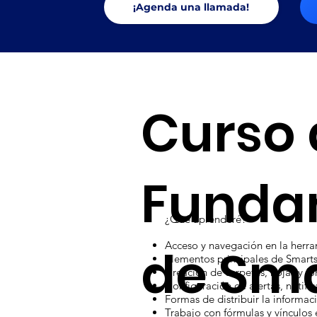
¡Agenda una llamada!
Curso 
Funda
¿Qué aprenderé?
Acceso y navegación en la herr
de Sm
Elementos principales de Smart
Creación de carpetas, hojas y fo
Configuración de alertas, notifi
Formas de distribuir la informac
Trabajo con fórmulas y vínculos 