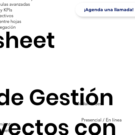
mulas avanzadas
¡Agenda una llamada!
y KPIs
ectivos
entre hojas
vegación
sheet
de Gestión
Modalidades
yectos con
Presencial / En línea
amienta
sheet