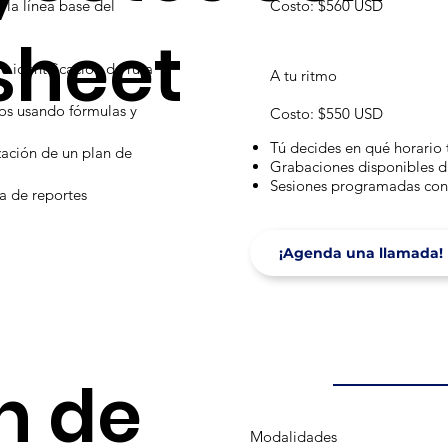
 la línea base del
Costo: $560 USD
sheet
e identificación de ruta
A tu ritmo
dos usando fórmulas y
Costo: $550 USD
Tú decides en qué horario 
ización de un plan de
Grabaciones disponibles 
Sesiones programadas con u
a de reportes
¡Agenda una llamada!
n de
Modalidades