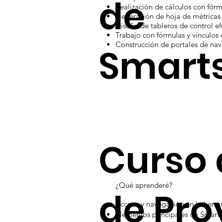
de
Realización de cálculos con fór
Generación de hoja de métricas 
Diseño de tableros de control ef
Trabajo con fórmulas y vínculos 
Construcción de portales de na
Smart
Curso 
¿Qué aprenderé?
de Pro
Acceso y navegación en la herr
Elementos principales de Smart