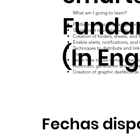
What am I going to learn?
Funda
Platform access and navigation
Smartsheet main elements
Creation of folders, sheets, and 
Enable alerts, notifications, and
(In Eng
Techniques to distribute and lin
sheets
Learn how to use some of the ke
Automatic generation and delive
Creation of graphic dashboards
Fechas disp