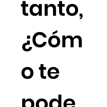
tanto,
¿Cóm
o te
pode