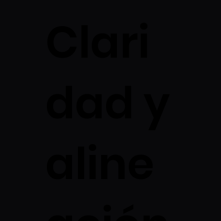
Clari
dad y
aline