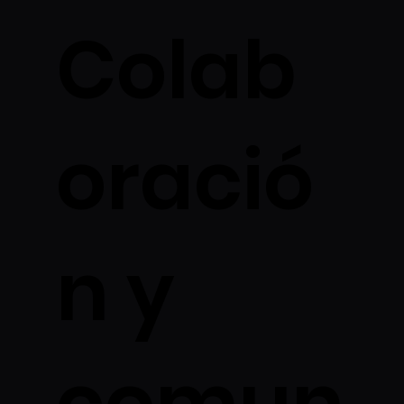
Colab
oració
n y
comun