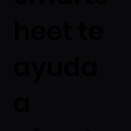
heet te
ayuda
a