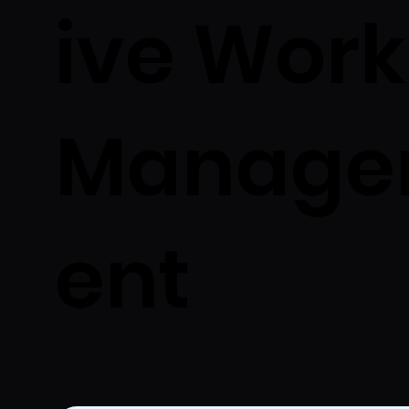
ive Work
Manag
ent