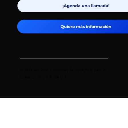
¡Agenda una llamada!
Quiero más información
©
2023 Servicios
y Sistemas Tecnológicos para la
Construcción, S.A
.
de C.V
.