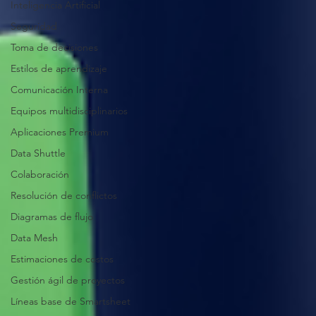
Inteligencia Artificial
Seguridad
Toma de decisiones
Estilos de aprendizaje
Comunicación Interna
Equipos multidisciplinarios
Aplicaciones Premium
Data Shuttle
Colaboración
Resolución de conflictos
Diagramas de flujo
Data Mesh
Estimaciones de costos
Gestión ágil de proyectos
Líneas base de Smartsheet