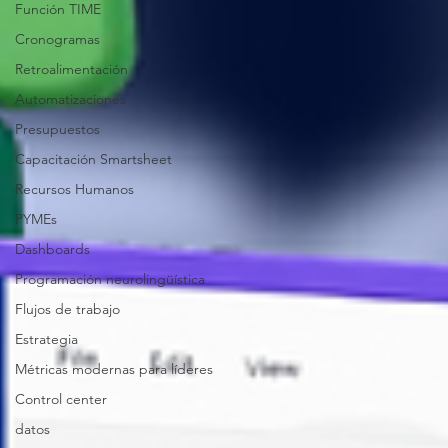
Función TIME
Cronogramas
Retroalimentación
Automatizaciones
Presupuestos
Capacitación Smartsheet
Recursos Humanos
PYMEs
Dashboards
Programación neurolingüística
Flujos de trabajo
Estrategia
Métricas modernas para líderes
Control center
datos