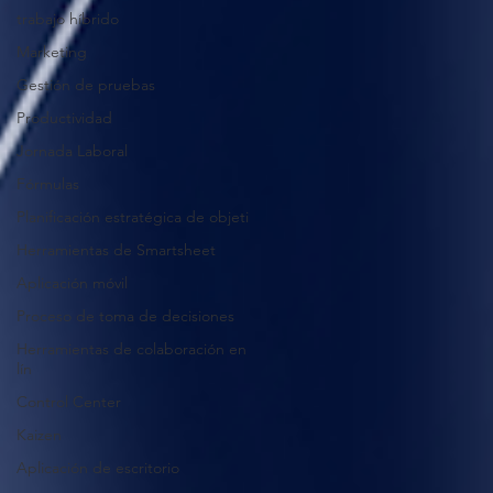
trabajo híbrido
Marketing
Gestión de pruebas
Productividad
Jornada Laboral
Fórmulas
Planificación estratégica de objeti
Herramientas de Smartsheet
Aplicación móvil
Proceso de toma de decisiones
Herramientas de colaboración en
lín
Control Center
Kaizen
Aplicación de escritorio