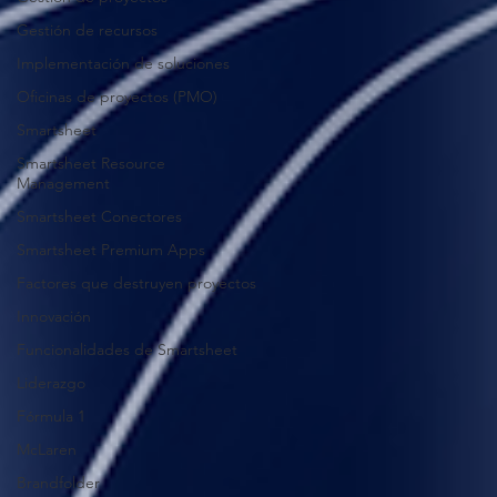
Gestión de recursos
Implementación de soluciones
Oficinas de proyectos (PMO)
Smartsheet
Smartsheet Resource
Management
Smartsheet Conectores
Smartsheet Premium Apps
Factores que destruyen proyectos
Innovación
Funcionalidades de Smartsheet
Liderazgo
Fórmula 1
McLaren
Brandfolder