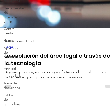
decisiones
Herramientas
de
colaboración
en lín
Control
Center
Kaizen
Aplicación
24 feb
4 min de lectura
de
escritorio
Legal
Inteligencia
La evolución del área legal a través de
Artificial
la tecnología
Seguridad
Digitaliza procesos, reduce riesgos y fortalece el control interno con
Toma de
herramientas que impulsan eficiencia e innovación.
decisiones
Estilos
de
aprendizaje