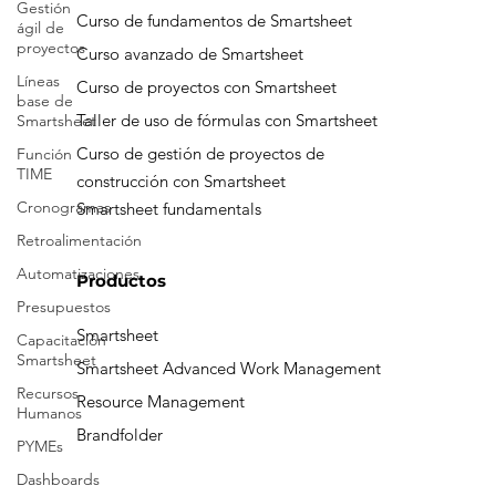
Gestión
Formación
ágil de
proyectos
Curso de fundamentos de Smartsheet
Líneas
Curso avanzado de Smartsheet
base de
Smartsheet
Curso de proyectos con Smartsheet
Función
Taller de uso de fórmulas con Smartsheet
TIME
Curso de gestión de proyectos de
Cronogramas
construcción con Smartsheet
Retroalimentación
Smartsheet fundamentals
Automatizaciones
Presupuestos
Productos
Capacitación
Smartsheet
Smartsheet
Recursos
Smartsheet Advanced Work Management
Humanos
Resource Management
PYMEs
Brandfolder
Dashboards