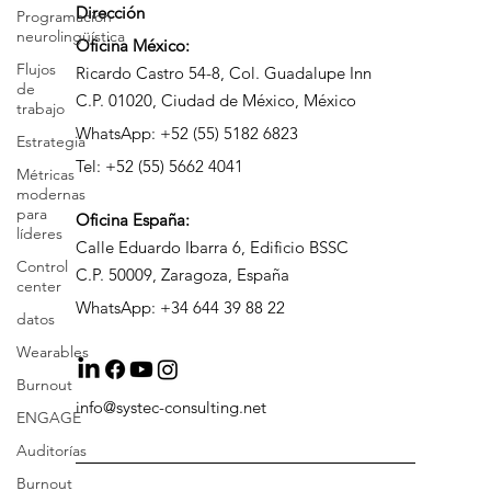
Programación
neurolingüística
Dirección
Flujos
de
Oficina México:
trabajo
Ricardo Castro 54-8, Col. Guadalupe Inn
Estrategia
C.P. 01020, Ciudad de México, México
Métricas
WhatsApp: +52 (55) 5182 6823
modernas
Tel: +52 (55) 5662 4041
para
líderes
Oficina
España:
Control
center
Calle Eduardo Ibarra 6, Edificio BSSC
C.P. 50009, Zaragoza, España
datos
WhatsApp: +34 644 39 88 22
Wearables
Burnout
ENGAGE
Auditorías
info@systec-consulting.net
Burnout