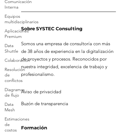
Comunicación
Interna
Equipos
multidisciplinarios
Aplicaciones
Premium
Sobre SYSTEC Consulting
Data
Shuttle
Somos una empresa de consultoría con más
Colaboración
de 38 años de experiencia en la digitalización
Resolución
de proyectos y procesos. Reconocidos por
de
nuestra integridad, excelencia de trabajo y
conflictos
profesionalismo.
Diagramas
de flujo
Aviso de privacidad
Data
Mesh
Buzón de transparencia
Estimaciones
de
costos