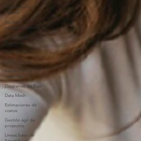
Comunicación
Interna
Equipos
multidisciplinarios
Aplicaciones
Premium
Data Shuttle
Colaboración
Resolución de
conflictos
Diagramas de flujo
Data Mesh
Estimaciones de
costos
Gestión ágil de
proyectos
Líneas base de
Smartsheet