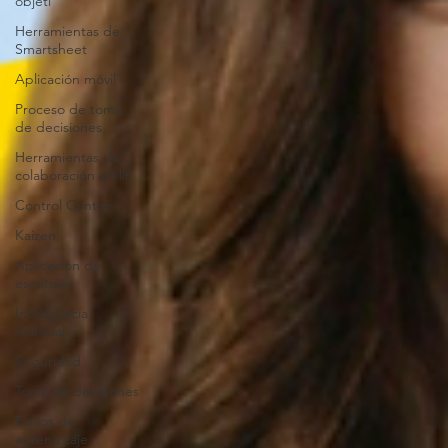
objeti
Herramientas de
Smartsheet
Aplicación móvil
Proceso de toma
de decisiones
Herramientas de
colaboración en lín
Control Center
Kaizen
Aplicación de
escritorio
Inteligencia
Artificial
Seguridad
Toma de decisiones
Estilos de
aprendizaje