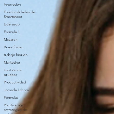
Innovación
Funcionalidades de
Smartsheet
Liderazgo
Fórmula 1
McLaren
Brandfolder
trabajo híbrido
Marketing
Gestión de
pruebas
Productividad
Jornada Laboral
Fórmulas
Planificación
estratégica de