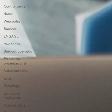
Control center
datos
Wearables
Burnout
ENGAGE
Auditorías
Burnout operativo
Estructura
organizacional
Sistematización
Legal
Tecnología
Estructura
Inteligente
Vista de tabla