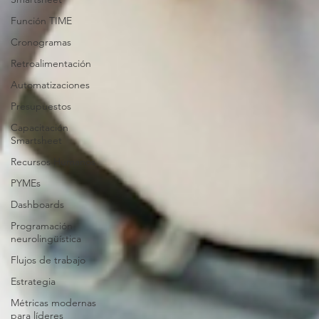
Función TIME
Cronogramas
Retroalimentación
Automatizaciones
Presupuestos
Capacitación
Smartsheet
Recursos Humanos
PYMEs
Dashboards
Programación
neurolingüística
Flujos de trabajo
Estrategia
Métricas modernas
para líderes