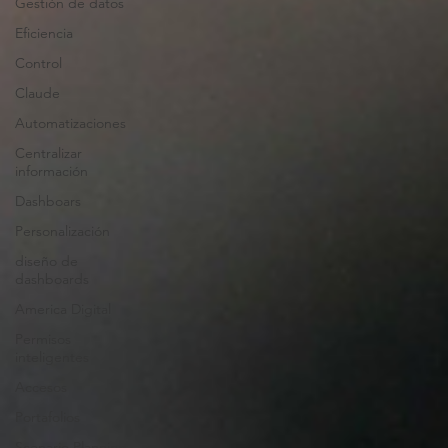
Gestión de datos
Eficiencia
Control
Claude
Automatizaciones
Centralizar
información
Dashboars
Personalización
diseño de
dashboards
America Digital
Permisos
inteligentes
Accesos
Portafolios
Scenario Planning