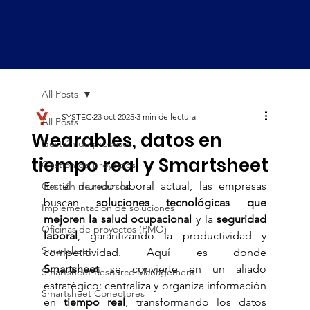
All Posts
SYSTEC
23 oct 2025
3 min de lectura
All Posts
Wearables, datos en
Gestión de procesos
tiempo real y Smartsheet
Gestión de proyectos
En el mundo laboral actual, las empresas 
Gestión de recursos
buscan 
soluciones tecnológicas que 
Implementación de soluciones
mejoren la salud ocupacional
 y la 
seguridad 
Oficinas de proyectos (PMO)
laboral
, garantizando la productividad y 
Smartsheet
competitividad. Aquí es donde 
Smartsheet
 se convierte en un aliado 
Smartsheet Resource Management
estratégico: centraliza y organiza información 
Smartsheet Conectores
en 
tiempo real
, transformando los datos 