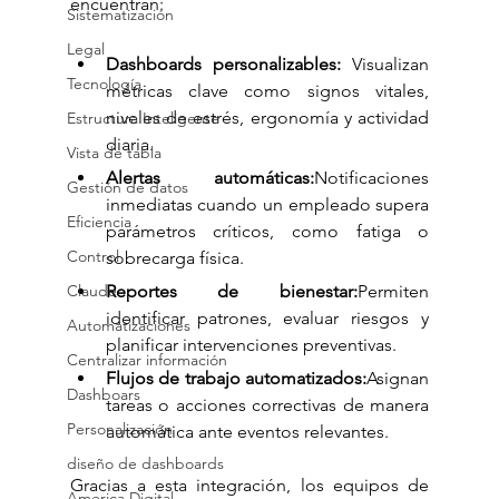
encuentran:
Sistematización
Legal
Dashboards personalizables: 
Visualizan 
Tecnología
métricas clave como signos vitales, 
niveles de estrés, ergonomía y actividad 
Estructura Inteligente
diaria.
Vista de tabla
Alertas automáticas:
Notificaciones 
Gestión de datos
inmediatas cuando un empleado supera 
Eficiencia
parámetros críticos, como fatiga o 
Control
sobrecarga física.
Reportes de bienestar:
Permiten 
Claude
identificar patrones, evaluar riesgos y 
Automatizaciones
planificar intervenciones preventivas.
Centralizar información
Flujos de trabajo automatizados:
Asignan 
Dashboars
tareas o acciones correctivas de manera 
Personalización
automática ante eventos relevantes.
diseño de dashboards
Gracias a esta integración, los equipos de 
America Digital