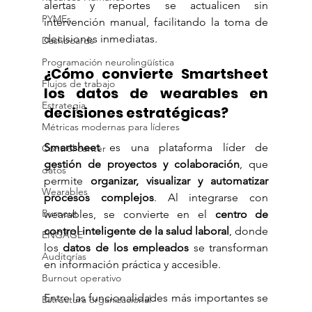
alertas y reportes se actualicen sin 
PYMEs
intervención manual, facilitando la toma de 
decisiones inmediatas. 
Dashboards
Programación neurolingüística
¿Cómo convierte Smartsheet 
Flujos de trabajo
los datos de wearables en 
Estrategia
decisiones estratégicas?
Métricas modernas para líderes
Smartsheet
 es una plataforma líder de 
Control center
gestión de proyectos y colaboración
, que 
datos
permite 
organizar, visualizar y automatizar 
Wearables
procesos complejos
. Al integrarse con 
Burnout
wearables, se convierte en el 
centro de 
control inteligente de la salud laboral
, donde 
ENGAGE
los 
datos de los empleados
 se transforman 
Auditorías
en información práctica y accesible.
Burnout operativo
Entre las funcionalidades más importantes se 
Estructura organizacional