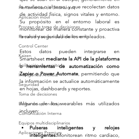
la muñeca o el torso, y que recolectan datos 
Herramientas de Smartsheet
de actividad física, signos vitales y entorno. 
Aplicación móvil
Su propósito en el entorno laboral es 
Proceso de toma de decisiones
monitorear de manera constante y proactiva 
la salud y seguridad de los empleados. 
Herramientas de colaboración en lín
Control Center
Estos datos pueden integrarse en 
Kaizen
Smartsheet 
mediante la API de la plataforma 
Aplicación de escritorio
o herramientas de automatización como 
Zapier o Power Automate
, permitiendo que 
Inteligencia Artificial
la información se actualice automáticamente 
Seguridad
en hojas, dashboards y reportes.
Toma de decisiones
Algunos de los wearables más utilizados 
Estilos de aprendizaje
incluyen:
Comunicación Interna
Equipos multidisciplinarios
Pulseras inteligentes y relojes 
Aplicaciones Premium
inteligentes:
Monitorean ritmo cardíaco, 