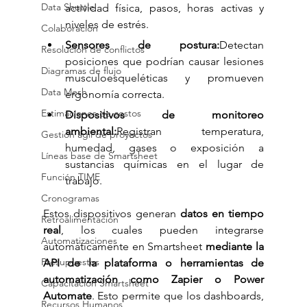
Data Shuttle
actividad física, pasos, horas activas y 
niveles de estrés.
Colaboración
Sensores de postura:
Detectan 
Resolución de conflictos
posiciones que podrían causar lesiones 
Diagramas de flujo
musculoesqueléticas y promueven 
Data Mesh
ergonomía correcta.
Estimaciones de costos
Dispositivos de monitoreo 
ambiental:
Registran temperatura, 
Gestión ágil de proyectos
humedad, gases o exposición a 
Líneas base de Smartsheet
sustancias químicas en el lugar de 
Función TIME
trabajo.
Cronogramas
Estos dispositivos generan 
datos en tiempo 
Retroalimentación
real
, los cuales pueden integrarse 
Automatizaciones
automáticamente en Smartsheet 
mediante la 
Presupuestos
API de la plataforma o herramientas de 
automatización como Zapier o Power 
Capacitación Smartsheet
Automate
. Esto permite que los dashboards, 
Recursos Humanos