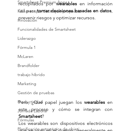
Smartsheet Premium Apps
recopilados por 
wearables
 en información 
útil para 
tomar decisiones basadas en datos
, 
Factores que destruyen proyectos
prevenir riesgos y optimizar recursos.
Innovación
Funcionalidades de Smartsheet
Liderazgo
Fórmula 1
McLaren
Brandfolder
trabajo híbrido
Marketing
Gestión de pruebas
Productividad
Pero, ¿Qué papel juegan los 
wearables
 en 
este proceso y cómo se integran con 
Jornada Laboral
Smartsheet
?
Fórmulas
Los wearables son dispositivos electrónicos 
Planificación estratégica de objeti
que se usan en el cuerpo, generalmente en 