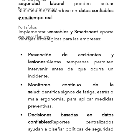
seguridad laboral
 pueden actuar 
Permisos inteligentes
rápidamente, basándose en 
datos confiables 
y en tiempo real
.
Accesos
Portafolios
Implementar 
wearables y Smartsheet
 aporta 
Scenario Planning
ventajas estratégicas para las empresas:
Prevención de accidentes y 
lesiones:
Alertas tempranas permiten 
intervenir antes de que ocurra un 
incidente.
Monitoreo continuo de la 
salud:
Identifica signos de fatiga, estrés o 
mala ergonomía, para aplicar medidas 
preventivas.
Decisiones basadas en datos 
confiables:
Reportes centralizados 
ayudan a diseñar políticas de seguridad 