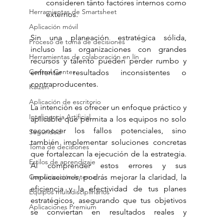
consideren tanto factores internos como 
Herramientas de Smartsheet
externos.
Aplicación móvil
Sin una planeación estratégica sólida, 
Proceso de toma de decisiones
incluso las organizaciones con grandes 
Herramientas de colaboración en lín
recursos y talento pueden perder rumbo y 
Control Center
enfrentar resultados inconsistentes o 
contraproducentes.
Kaizen
Aplicación de escritorio
La intención es ofrecer un enfoque práctico y 
Inteligencia Artificial
aplicable que permita a los equipos no solo 
reconocer los fallos potenciales, sino 
Seguridad
también implementar soluciones concretas 
Toma de decisiones
que fortalezcan la ejecución de la estrategia. 
Estilos de aprendizaje
Al comprender estos errores y sus 
implicaciones, podrás mejorar la claridad, la 
Comunicación Interna
eficiencia y la efectividad de tus planes 
Equipos multidisciplinarios
estratégicos, asegurando que tus objetivos 
Aplicaciones Premium
se conviertan en resultados reales y 