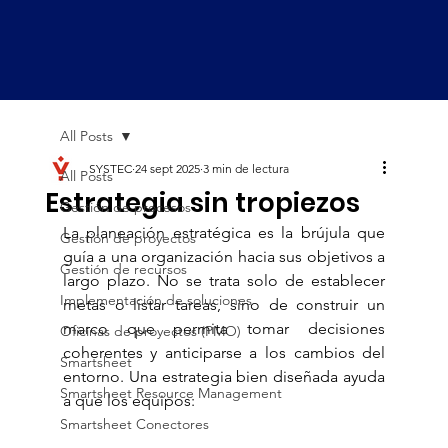
All Posts
SYSTEC
24 sept 2025
3 min de lectura
All Posts
Estrategia sin tropiezos
Gestión de procesos
La planeación estratégica es la brújula que 
Gestión de proyectos
guía a una organización hacia sus objetivos a 
Gestión de recursos
largo plazo. No se trata solo de establecer 
Implementación de soluciones
metas o listar tareas, sino de construir un 
marco que permita tomar decisiones 
Oficinas de proyectos (PMO)
coherentes y anticiparse a los cambios del 
Smartsheet
entorno. Una estrategia bien diseñada ayuda 
Smartsheet Resource Management
a que los equipos:
Smartsheet Conectores