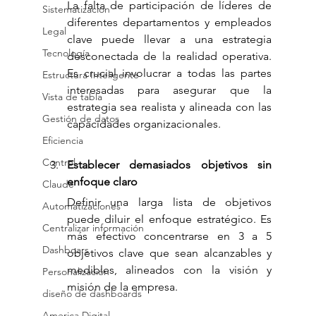
La falta de participación de líderes de 
Sistematización
diferentes departamentos y empleados 
Legal
clave puede llevar a una estrategia 
Tecnología
desconectada de la realidad operativa. 
Es crucial involucrar a todas las partes 
Estructura Inteligente
interesadas para asegurar que la 
Vista de tabla
estrategia sea realista y alineada con las 
Gestión de datos
capacidades organizacionales.
Eficiencia
Control
Establecer demasiados objetivos sin 
enfoque claro
Claude
Definir una larga lista de objetivos 
Automatizaciones
puede diluir el enfoque estratégico. Es 
Centralizar información
más efectivo concentrarse en 3 a 5 
Dashboars
objetivos clave que sean alcanzables y 
medibles, alineados con la visión y 
Personalización
misión de la empresa.
diseño de dashboards
America Digital