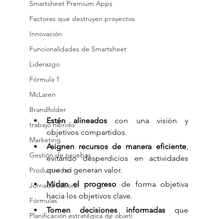
Smartsheet Premium Apps
Factores que destruyen proyectos
Innovación
Funcionalidades de Smartsheet
Liderazgo
Fórmula 1
McLaren
Brandfolder
Estén alineados
 con una visión y 
trabajo híbrido
objetivos compartidos.
Marketing
Asignen recursos de manera eficiente
, 
Gestión de pruebas
evitando desperdicios en actividades 
que no generan valor.
Productividad
Midan el progreso
 de forma objetiva 
Jornada Laboral
hacia los objetivos clave.
Fórmulas
Tomen decisiones informadas
 que 
Planificación estratégica de objeti