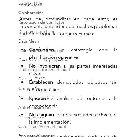
Data Shuttle
medibles.
Colaboración
Antes de profundizar en cada error, es 
Resolución de conflictos
importante entender que muchos problemas 
Diagramas de flujo
surgen porque las organizaciones:
Data Mesh
Confunden 
la estrategia con la 
Estimaciones de costos
planificación operativa.
Gestión ágil de proyectos
No involucran 
a las partes interesadas 
Líneas base de Smartsheet
clave.
Función TIME
Establecen 
demasiados objetivos sin 
Cronogramas
enfoque claro.
Retroalimentación
Ignoran 
el análisis del entorno y la 
competencia.
Automatizaciones
No asignan 
los recursos adecuados para 
Presupuestos
la implementación.
Capacitación Smartsheet
Recursos Humanos
A continuación, analizaremos cada uno de 