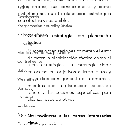
estos errores, sus consecuencias y cómo 
PYMEs
evitarlos para que tu planeación estratégica 
Dashboards
sea efectiva y sostenible.
Programación neurolingüística
Flujos de trabajo
Confundir estrategia con planeación 
táctica 
Estrategia
Muchas organizaciones cometen el error 
Métricas modernas para líderes
de tratar la planificación táctica como si 
Control center
fuera estratégica. La estrategia debe 
datos
enfocarse en objetivos a largo plazo y 
en la dirección general de la empresa, 
Wearables
mientras que la planeación táctica se 
Burnout
refiere a las acciones específicas para 
ENGAGE
alcanzar esos objetivos.
Auditorías
Burnout operativo
No involucrar a las partes interesadas 
clave
Estructura organizacional