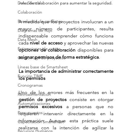
roles de colaboración para aumentar la seguridad.
Data Shuttle
Colaboración
Resolución de conflictos
A medida que los proyectos involucran a un 
mayor número de participantes, resulta 
Diagramas de flujo
indispensable comprender cómo funciona 
Data Mesh
cada 
nivel de acceso
 y aprovechar las nuevas 
Estimaciones de costos
opciones de colaboración
 disponibles para 
asignar permisos de forma estratégica
.
Gestión ágil de proyectos
Líneas base de Smartsheet
La importancia de administrar correctamente 
Función TIME
los permisos
Cronogramas
Uno de los errores más frecuentes en la 
Retroalimentación
gestión de proyectos
 consiste en otorgar 
Automatizaciones
permisos excesivos
 a personas que no 
Presupuestos
requieren intervenir directamente en la 
información. Aunque esta práctica suele 
Capacitación Smartsheet
realizarse con la intención de agilizar la 
Recursos Humanos