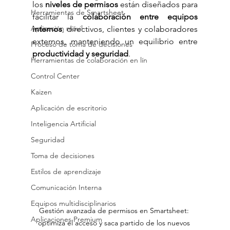
los 
niveles de permisos
 están diseñados para 
Herramientas de Smartsheet
facilitar la 
colaboración entre equipos 
Aplicación móvil
internos
, directivos, clientes y colaboradores 
externos, manteniendo un equilibrio entre 
Proceso de toma de decisiones
productividad y seguridad
.
Herramientas de colaboración en lín
Control Center
Kaizen
Aplicación de escritorio
Inteligencia Artificial
Seguridad
Toma de decisiones
Estilos de aprendizaje
Comunicación Interna
Equipos multidisciplinarios
Gestión avanzada de permisos en Smartsheet: 
Aplicaciones Premium
optimiza el acceso y saca partido de los nuevos 