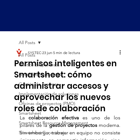
All Posts
SYSTEC
23 jun
5 min de lectura
All Posts
Permisos inteligentes en
Gestión de procesos
Smartsheet: cómo
Gestión de proyectos
administrar accesos y
Gestión de recursos
Implementación de soluciones
aprovechar los nuevos
Oficinas de proyectos (PMO)
roles de colaboración
Smartsheet
La 
colaboración efectiva
 es uno de los 
Smartsheet Resource Management
pilares de la 
gestión de proyectos
 moderna. 
Smartsheet Conectores
Sin embargo, trabajar en equipo no consiste 