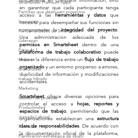
únicamente en compartir información, sino 
Smartsheet Premium Apps
en garantizar que cada participante tenga 
Factores que destruyen proyectos
acceso a las 
herramientas y datos
 que 
Innovación
necesita para desempeñar sus funciones sin 
comprometer la 
integridad del proyecto
. 
Funcionalidades de Smartsheet
Una administración adecuada de los 
Liderazgo
permisos en Smartsheet
 dentro de una 
Fórmula 1
plataforma de trabajo colaborativo
 puede 
marcar la diferencia entre un 
flujo de trabajo 
McLaren
organizado
 y un entorno propenso a errores, 
Brandfolder
duplicidad de información y modificaciones 
trabajo híbrido
accidentales.
Marketing
Smartsheet
 ofrece diversas opciones para 
Gestión de pruebas
controlar el acceso a 
hojas, reportes y 
Productividad
espacios de trabajo
, permitiendo que las 
Jornada Laboral
organizaciones establezcan una 
estructura 
clara de responsabilidades
. De acuerdo con 
Fórmulas
la documentación oficial de la plataforma, 
Planificación estratégica de objeti