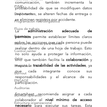
comunicación, también incrementa la 
PYMEs
probabilidad de que se modifiquen datos 
importantes, se alteren fechas de entrega o 
Dashboards
se eliminen registros por accidente.
Programación neurolingüística
Flujos de trabajo
La 
administración adecuada de 
Estrategia
permisos
 permite establecer límites claros 
sobre las acciones que cada persona puede 
Métricas modernas para líderes
realizar dentro de una hoja de trabajo. Esto 
Control center
no solo ayuda a proteger la información, 
datos
sino que también facilita la 
colaboración
 y 
mejora la 
trazabilidad de las actividades
, ya 
Wearables
que cada integrante conoce sus 
Burnout
responsabilidades y el alcance de su 
ENGAGE
participación.
Auditorías
Smartsheet recomienda asignar a cada 
Burnout operativo
colaborador el 
nivel mínimo de acceso 
Estructura organizacional
necesario
 para ejecutar sus tareas. Esta 