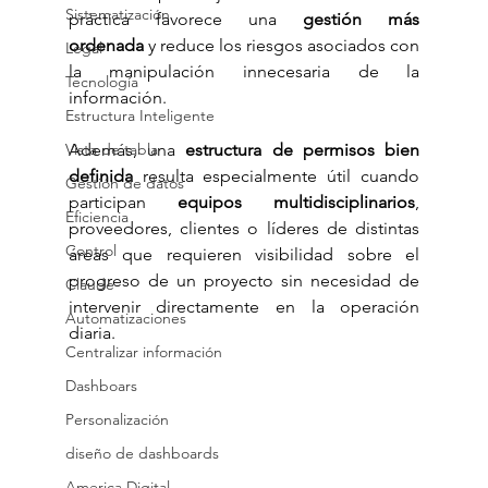
Sistematización
práctica favorece una 
gestión más 
ordenada
 y reduce los riesgos asociados con 
Legal
la manipulación innecesaria de la 
Tecnología
información.
Estructura Inteligente
Además, una 
estructura de permisos bien 
Vista de tabla
definida
 resulta especialmente útil cuando 
Gestión de datos
participan 
equipos multidisciplinarios
, 
Eficiencia
proveedores, clientes o líderes de distintas 
Control
áreas que requieren visibilidad sobre el 
progreso de un proyecto sin necesidad de 
Claude
intervenir directamente en la operación 
Automatizaciones
diaria.
Centralizar información
Dashboars
Personalización
diseño de dashboards
America Digital