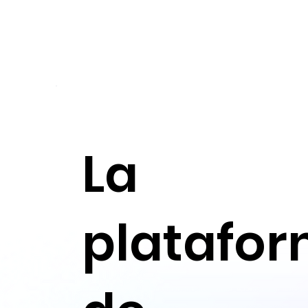
La
platafo