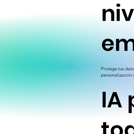
niv
em
Protege tus dato
personalización 
IA
to