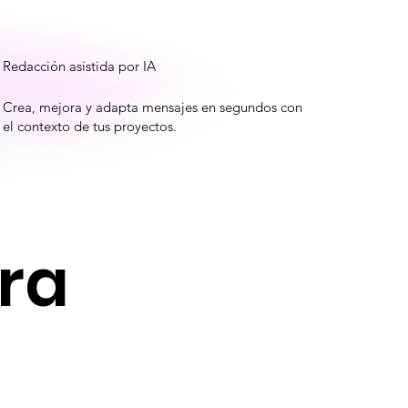
Redacción asistida por IA
Resúm
Crea, mejora y adapta mensajes en segundos con
Obtén
el contexto de tus proyectos.
conver
ra