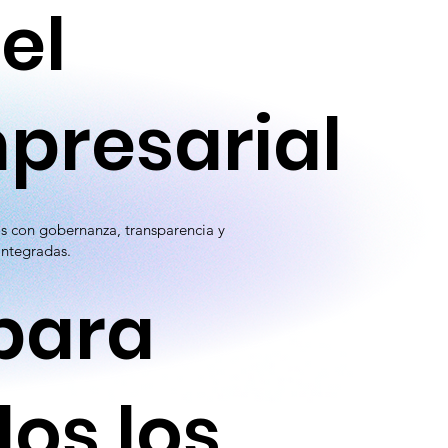
el
presarial
s con gobernanza, transparencia y
integradas.
 para
dos los