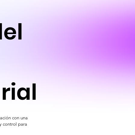
del
rial
zación con una
y control para