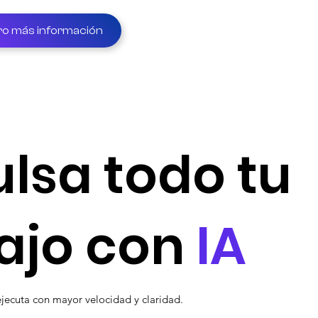
ro más información
lsa todo tu
ajo con
IA
 ejecuta con mayor velocidad y claridad.