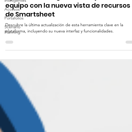
inteligentes
Optimiza la carga de trabajo de tu
Accesos
equipo con la nueva vista de recursos
Portafolios
de Smartsheet
Scenario
Planning
Descubre la última actualización de esta herramienta clave en la
plataforma, incluyendo su nueva interfaz y funcionalidades.