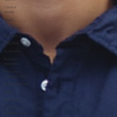
Control
center
datos
Wearables
Burnout
ENGAGE
Auditorías
Burnout
operativo
Estructura
organizacional
Sistematización
Legal
Tecnología
Estructura
Inteligente