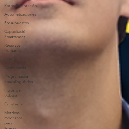
Retroalimentación
Automatizaciones
Presupuestos
Capacitación
Smartsheet
Recursos
Humanos
PYMEs
Dashboards
Programación
neurolingüística
Flujos de
trabajo
Estrategia
Métricas
modernas
para
líderes