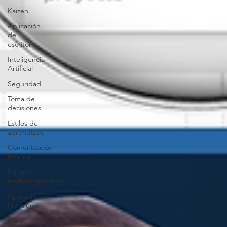
Kaizen
Aplicación
de
escritorio
Inteligencia
Artificial
Seguridad
Toma de
decisiones
Estilos de
aprendizaje
Comunicación
Interna
Equipos
multidisciplinarios
Aplicaciones
Premium
Data