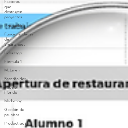
Factores
que
destruyen
proyectos
Innovación
Funcionalidades
de
Smartsheet
Liderazgo
Fórmula 1
McLaren
Brandfolder
trabajo
híbrido
Marketing
Gestión de
pruebas
Productividad