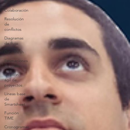
Shuttle
Colaboración
Resolución
de
conflictos
Diagramas
de flujo
Data Mesh
Estimaciones
de costos
Gestión
ágil de
proyectos
Líneas base
de
Smartsheet
Función
TIME
Cronogramas