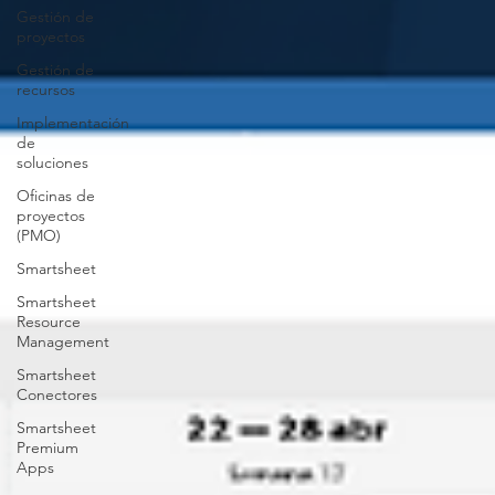
Gestión de
proyectos
Gestión de
recursos
Implementación
de
soluciones
Oficinas de
proyectos
(PMO)
Smartsheet
Smartsheet
Resource
Management
Smartsheet
Conectores
Smartsheet
Premium
Apps