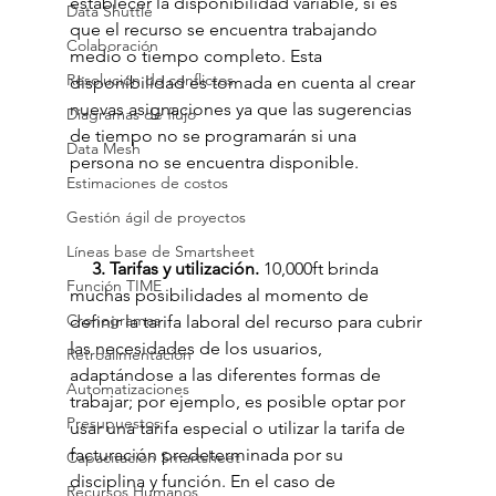
establecer la disponibilidad variable, si es 
Data Shuttle
que el recurso se encuentra trabajando 
Colaboración
medio o tiempo completo. Esta 
Resolución de conflictos
disponibilidad es tomada en cuenta al crear 
nuevas asignaciones ya que las sugerencias 
Diagramas de flujo
de tiempo no se programarán si una 
Data Mesh
persona no se encuentra disponible.  
Estimaciones de costos
Gestión ágil de proyectos
Líneas base de Smartsheet
     3. Tarifas y utilización. 
10,000ft brinda 
Función TIME
muchas posibilidades al momento de 
Cronogramas
definir la tarifa laboral del recurso para cubrir 
las necesidades de los usuarios, 
Retroalimentación
adaptándose a las diferentes formas de 
Automatizaciones
trabajar; por ejemplo, es posible optar por 
Presupuestos
usar una tarifa especial o utilizar la tarifa de 
facturación predeterminada por su 
Capacitación Smartsheet
disciplina y función. En el caso de 
Recursos Humanos