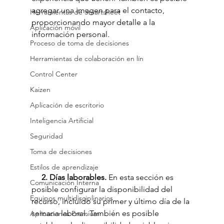
agregar una imagen para el contacto, 
Herramientas de Smartsheet
proporcionando mayor detalle a la 
Aplicación móvil
información personal. 
Proceso de toma de decisiones
Herramientas de colaboración en lín
Control Center
Kaizen
Aplicación de escritorio
Inteligencia Artificial
Seguridad
Toma de decisiones
Estilos de aprendizaje
     2. Días laborables.
 En esta sección es 
Comunicación Interna
posible configurar la disponibilidad del 
Equipos multidisciplinarios
recurso, incluido su primer y último día de la 
semana laboral. También es posible 
Aplicaciones Premium