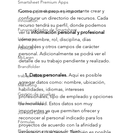
Smartsheet Premium Apps
Como primer paso es importante crear y 
Factores que destruyen proyectos
configurar un directorio de recursos. Cada 
Innovación
recurso tendrá su perfil, donde podemos 
Funcionalidades de Smartsheet
ver la
 información personal y profesional 
Liderazgo
como nombre, rol, disciplina, días 
laborables y otros campos de carácter 
Fórmula 1
personal. Adicionalmente se podrá ver el 
McLaren
detalle de su trabajo pendiente y realizado.
Brandfolder
     1. Datos personales. 
Aquí es posible 
trabajo híbrido
agregar datos como: nombre, ubicación, 
Marketing
habilidades, idiomas, intereses 
Gestión de pruebas
profesionales, tipo de empleado y opciones 
Productividad
de movilidad. Estos datos son muy 
importantes ya que permiten ofrecer y 
Jornada Laboral
reconocer al personal indicado para los 
Fórmulas
proyectos de acuerdo con la afinidad y 
Planificación estratégica de objeti
experiencia que tienen. También es posible 