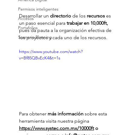
Permisos inteligentes
Desarrollar un 
directorio
 de los
 recursos 
es 
Accesos
un paso esencial para
 trabajar en 10,000ft, 
Portafolios
pues da pauta a la
organización efectiva de 
Scenario Planning
los proyectos y cada uno de los recursos. 
https://www.youtube.com/watch?
v=Bf85QBvEcK4&t=1s
Para obtener 
más información 
sobre esta 
herramienta visita nuestra página 
https://www.systec.com.mx/10000ft
 o 