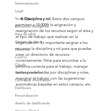
Sistematización
Legal
Tecnología
     4. Disciplina y rol. 
Estos dos campos 
permiten a 10,000ft la asignación y 
Estructura Inteligente
reasignación de los recursos según el área y 
Vista de tabla
el tipo de trabajo que realizan en la 
Gestión de datos
organización. Es importante asignar a los 
recursos la disciplina y rol para que puedas 
Eficiencia
crear un directorio de recursos 
Control
correctamente, filtrar para encontrar a la 
Claude
persona correcta para el trabajo, manejar 
tarifas predefinidas por disciplinas y roles, 
Automatizaciones
reasignar el trabajo con las sugerencias 
Centralizar información
automáticas basadas en estos campos, etc.  
Dashboars
Personalización
diseño de dashboards
America Digital