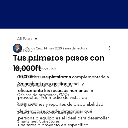
All Posts
Carlos Cruz
14 may 2020
2 min de lectura
All Posts
Tus primeros pasos con
Gestión de procesos
10,000ft
Gestión de proyectos
10,000ft 
es una 
plataforma 
complementaria a
Gestión de recursos
Smartsheet 
para
 gestionar 
fácil y 
Implementación de soluciones
eficazmente 
los 
recursos humanos
 en 
Oficinas de proyectos (PMO)
proyectos.
Por medio de vistas de 
Smartsheet
asignaciones y reportes de disponibilidad 
de tiempo se puede determinar qué 
Smartsheet Resource Management
persona o equipo es el ideal para desarrollar 
Smartsheet Conectores
una tarea o proyecto en específico.