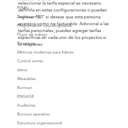
seleccionar la tarifa especial es necesario 
PYMEs
definirla en estas configuraciones o puedes 
Dashboards
ingresar “$0” si deseas que esta persona 
aparezca como no facturable. Adicional a las 
Programación neurolingüística
tarifas personales, puedes agregar tarifas 
Flujos de trabajo
específicas en cada uno de los proyectos si 
Estrategia
lo requieres. 
Métricas modernas para líderes
Control center
datos
Wearables
Burnout
ENGAGE
Auditorías
Burnout operativo
Estructura organizacional