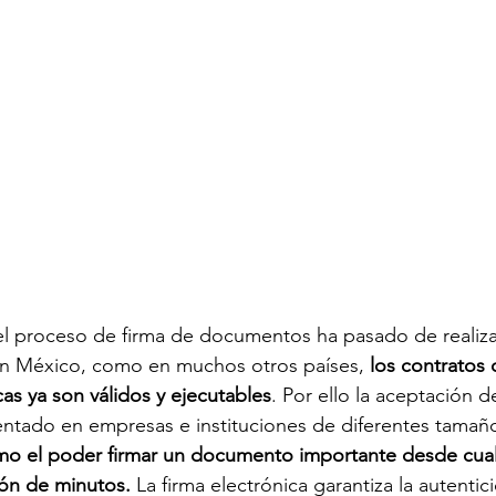
Planificación estratégica de objeti
Herramientas de Smartsheet
Herramientas de colaboración en lín
Control Center
Kaiz
 el proceso de firma de documentos ha pasado de realiz
 En México, como en muchos otros países, 
los contratos
as ya son válidos y ejecutables
. Por ello la aceptación d
entado en empresas e instituciones de diferentes tamañ
mo el poder firmar un documento importante desde cualq
ión de minutos.
 La firma electrónica garantiza la autenti