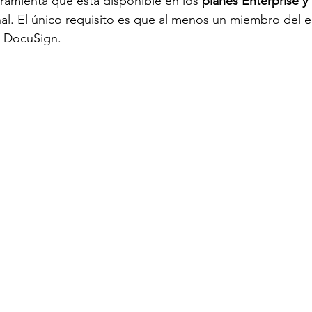
ramienta que está disponible en los
 planes Enterprise y
al. El único requisito es que al menos un miembro del 
e DocuSign. 