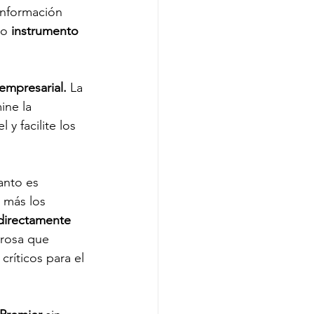
información 
o 
instrumento 
empresarial. 
La 
ine la 
y facilite los 
anto es 
 más los 
directamente 
rosa que 
ríticos para el 