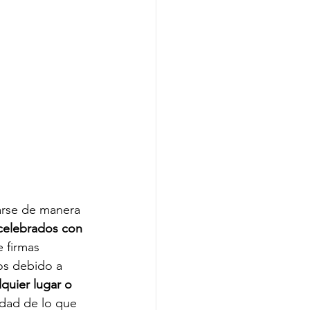
Aplicación móvil
en
Aplicación de escritorio
arse de manera 
 celebrados con 
e firmas 
os debido a
uier lugar o 
cidad de lo que 