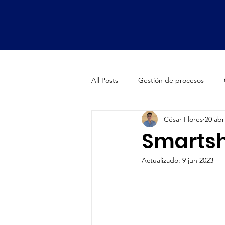
All Posts
Gestión de procesos
César Flores
20 abr
Oficinas de proyectos (PMO)
Smartsh
Actualizado:
9 jun 2023
Smartsheet Premium Apps
Fa
Fórmula 1
McLaren
Bran