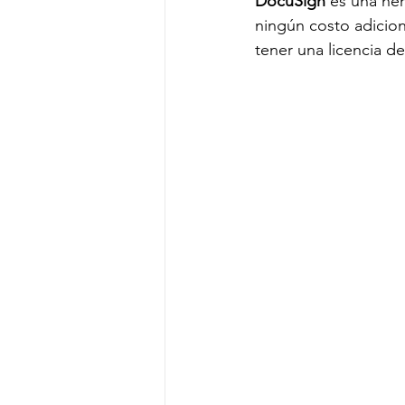
DocuSign 
es una her
ningún costo adicion
tener una licencia d