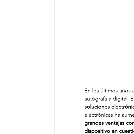
Jornada Laboral
Fórmulas
Proceso de toma de decisiones
En los últimos años
autógrafa a digital.
soluciones electrónic
electrónicas ha aum
grandes ventajas co
dispositivo en cuest