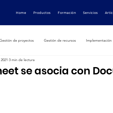
Home
Productos
Formación
Servicios
Artí
Gestión de proyectos
Gestión de recursos
Implementación 
 2021
3 min de lectura
Smartsheet
Smartsheet Resource Management
Smartsheet 
eet se asocia con Do
ctores que destruyen proyectos
Innovación
Funcionalidade
dfolder
trabajo híbrido
Marketing
Gestión de pruebas