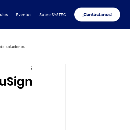
¡Contáctanos!
culos
Eventos
Sobre SYSTEC
de soluciones
Conectores
cuSign
s de Smartsheet
Liderazgo
Productividad