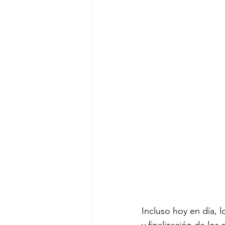
Jornada Laboral
Fórmulas
Proceso de toma de decisiones
Incluso hoy en día,
y finalización de lo