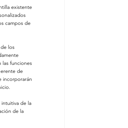
illa existente 
sonalizados 
 los campos de 
de los 
pidamente 
 las funciones 
Gerente de 
e incorporarán 
icio.
ntuitiva de la 
ación de la 