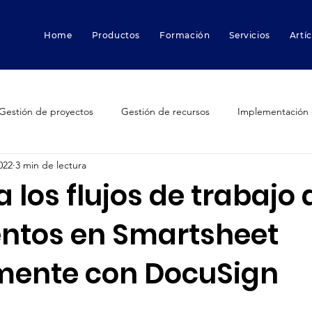
Home
Productos
Formación
Servicios
Artí
Gestión de proyectos
Gestión de recursos
Implementación 
022
3 min de lectura
Smartsheet
Smartsheet Resource Management
Smartsheet 
 los flujos de trabajo 
tos en Smartsheet
ctores que destruyen proyectos
Innovación
Funcionalidade
mente con DocuSign
dfolder
trabajo híbrido
Marketing
Gestión de pruebas