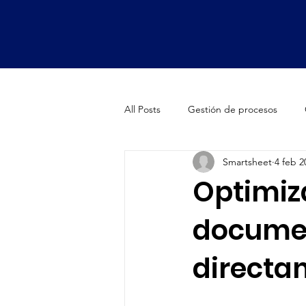
All Posts
Gestión de procesos
Smartsheet
4 feb 2
Oficinas de proyectos (PMO)
Optimiza
documen
Smartsheet Premium Apps
Fa
directa
Fórmula 1
McLaren
Bran