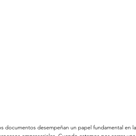
Planificación estratégica de objeti
Herramientas de Smartsheet
Herramientas de colaboración en lín
Control Center
Kaiz
 los documentos desempeñan un papel fundamental en la 
s procesos empresariales. Cuando estamos por cerrar una 