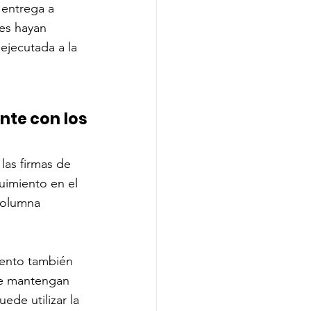
 entrega a 
es hayan 
jecutada a la 
te con los 
las firmas de 
uimiento en el 
columna 
iento también 
se mantengan 
de utilizar la 