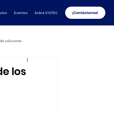
¡Contáctanos!
culos
Eventos
Sobre SYSTEC
de soluciones
Conectores
de los
s de Smartsheet
Liderazgo
Productividad