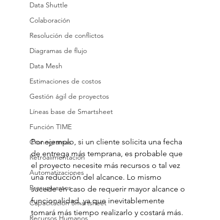
Data Shuttle
Colaboración
Resolución de conflictos
Diagramas de flujo
Data Mesh
Estimaciones de costos
Gestión ágil de proyectos
Líneas base de Smartsheet
Función TIME
Por ejemplo, si un cliente solicita una fecha 
Cronogramas
de entrega más temprana, es probable que 
Retroalimentación
el proyecto necesite más recursos o tal vez 
Automatizaciones
una reducción del alcance. Lo mismo 
Presupuestos
sucede en caso de requerir mayor alcance o 
funcionalidad, ya que inevitablemente 
Capacitación Smartsheet
tomará más tiempo realizarlo y costará más. 
Recursos Humanos