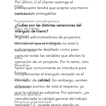
Por último, si el cliente restringe el 
PYMEs
presupuesto tendrá que aceptar una menor 
cantidad de entregables. 
Dashboards
Programación neurolingüística
¿Cuáles son las distintas variaciones del 
Flujos de trabajo
triángulo de hierro? 
Estrategia
Algunos administradores de proyectos 
consideran que el triángulo no está lo 
Métricas modernas para líderes
suficientemente detallado como para 
Control center
capturar todas las variables que afectan la 
datos
ejecución de un proyecto. Por lo tanto, otro 
Wearables
factor que comúnmente se introduce para 
Burnout
complementar el triángulo revisado es el 
ENGAGE
concepto de
 calidad
. Sin embargo, existen 
diferentes puntos de vista al respecto, ya 
Auditorías
que la calidad es subjetiva. Por ejemplo, ¿se 
Burnout operativo
verá afectada la calidad general del trabajo 
Estructura organizacional
realizado? o, ¿puede seguir siendo un 