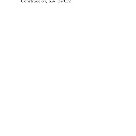
Construcción, S.A
.
de C.V
.