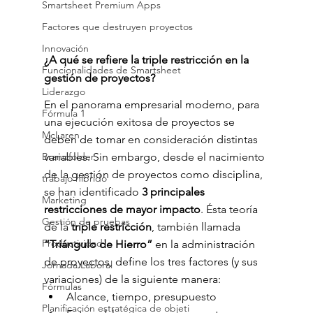
Smartsheet Premium Apps
Factores que destruyen proyectos
Innovación
¿A qué se refiere la triple restricción en la 
Funcionalidades de Smartsheet
gestión de proyectos? 
Liderazgo
En el panorama empresarial moderno, para 
Fórmula 1
una ejecución exitosa de proyectos se 
McLaren
deben de tomar en consideración distintas 
Brandfolder
variables. Sin embargo, desde el nacimiento 
de la gestión de proyectos como disciplina, 
trabajo híbrido
se han identificado 
3 principales 
Marketing
restricciones de mayor impacto
. Ésta teoría 
Gestión de pruebas
de la
 triple restricción
, también llamada
Productividad
“Triángulo de Hierro” 
en la administración 
de proyectos, define los tres factores (y sus 
Jornada Laboral
variaciones) de la siguiente manera:
Fórmulas
Alcance, tiempo, presupuesto
Planificación estratégica de objeti