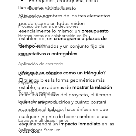
Entregables, cronograma, costo
Herramientas de Smartsheet
Bueno, rápido, barato
Si bien los nombres de los tres elementos 
Aplicación móvil
pueden cambiar, todos miden 
Proceso de toma de decisiones
esencialmente lo mismo: un 
presupuesto 
Herramientas de colaboración en lín
establecido, un 
cronograma o plazos de 
Control Center
tiempo
 estimados y un conjunto fijo de 
expectativas o entregables
.
Kaizen
Aplicación de escritorio
¿Por qué se conoce como un triángulo? 
Inteligencia Artificial
El triángulo es la forma geométrica más 
Seguridad
estable, que además de
 mostrar la relación
Toma de decisiones
entre los objetivos del proyecto, el tiempo 
Estilos de aprendizaje
que tomará producirlos y cuánto costará 
completar el trabajo, hace énfasis en que 
Comunicación Interna
cualquier intento de hacer cambios a una 
Equipos multidisciplinarios
esquina tendrá un
 impacto inmediato
 en las 
Aplicaciones Premium
otras dos.