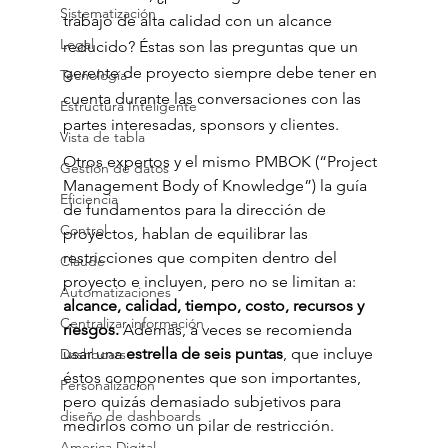
Sistematización
trabajo de alta calidad con un alcance 
Legal
reducido? Éstas son las preguntas que un 
gerente de proyecto siempre debe tener en 
Tecnología
cuenta durante las conversaciones con las 
Estructura Inteligente
partes interesadas, sponsors y clientes.
Vista de tabla
Otros expertos y el mismo PMBOK (“Project 
Gestión de datos
Management Body of Knowledge”) la guía 
Eficiencia
de fundamentos para la dirección de 
Control
proyectos, hablan de equilibrar las 
restricciones que compiten dentro del 
Claude
proyecto e incluyen, pero no se limitan a: 
Automatizaciones
alcance, calidad, tiempo, costo, recursos y 
Centralizar información
riesgos.
 Además, a veces se recomienda 
usar una 
estrella de seis puntas
, que incluye 
Dashboars
éstos componentes que son importantes, 
Personalización
pero quizás demasiado subjetivos para 
diseño de dashboards
medirlos como un pilar de restricción.
America Digital