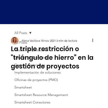
All Posts
Alena Vavilova
18 nov 2021
3 min de lectura
All Posts
La triple restricción o
Gestión de procesos
"triángulo de hierro” en la
Gestión de proyectos
gestión de proyectos
Gestión de recursos
Implementación de soluciones
Oficinas de proyectos (PMO)
Smartsheet
Smartsheet Resource Management
Smartsheet Conectores