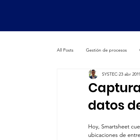
All Posts
Gestión de procesos
SYSTEC
23 abr 201
Oficinas de proyectos (PMO)
Captura
datos d
Smartsheet Premium Apps
Fa
Fórmula 1
McLaren
Bran
Hoy, Smartsheet cuen
ubicaciones de entre