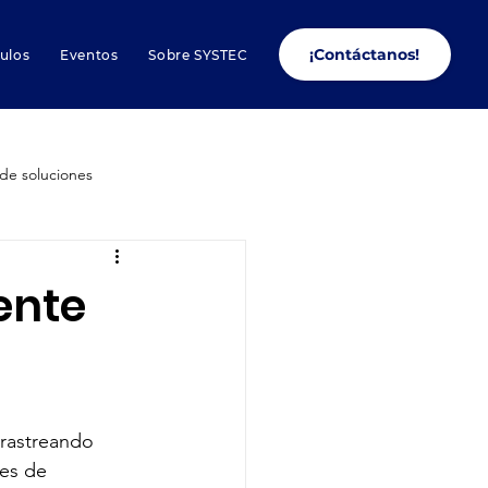
¡Contáctanos!
culos
Eventos
Sobre SYSTEC
de soluciones
Conectores
ente
s de Smartsheet
Liderazgo
Productividad
 rastreando 
es de 