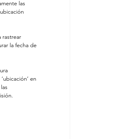
amente las 
Aplicación móvil
ubicación 
en
Aplicación de escritorio
 rastrear 
rar la fecha de 
ura 
 ‘ubicación’ en 
las 
isión.