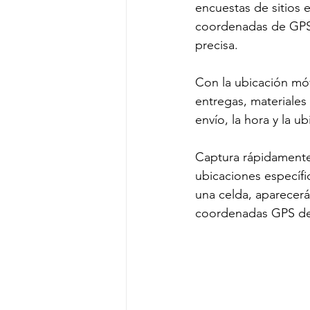
encuestas de sitios 
Jornada Laboral
Fórmulas
coordenadas de GPS 
precisa. 
Proceso de toma de decisiones
Con la ubicación móv
entregas, materiales
envío, la hora y la u
Captura rápidamente 
ubicaciones específic
una celda, aparecerá
coordenadas GPS del 