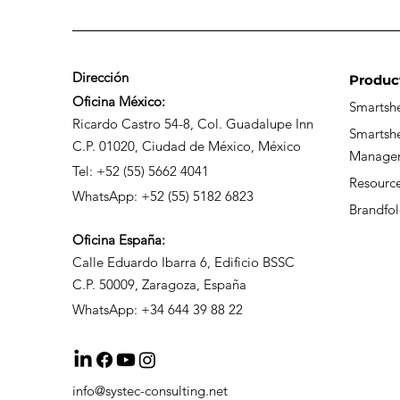
Dirección
Produc
Oficina México:
Smartsh
Migración de Microsoft
Ricardo Castro 54-8, Col. Guadalupe Inn
Smartsh
Project a Smartsheet:
C.P. 01020, Ciudad de México, México
Manage
cómo prepararte para
Tel: +52 (55) 5662 4041
Resour
una nueva etapa de
WhatsApp: +52 (55) 5182 6823
Brandfol
gestión de proyectos
Oficina
España:
Calle Eduardo Ibarra 6, Edificio BSSC
C.P. 50009, Zaragoza, España
WhatsApp: +34 644 39 88 22
info@systec-consulting.net