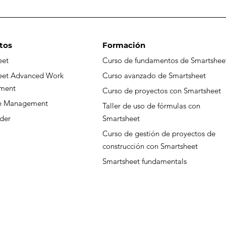
tos
Formación
eet
Curso de fundamentos de Smartshee
La importancia de las
Cóm
eet Advanced Work
Curso avanzado de Smartsheet
plataformas visuales
Sma
ment
Curso de proyectos con Smartsheet
para comprender y
aut
ce Management
Taller de uso de fórmulas con
centralizar la
est
der
Smartsheet
información
Curso de gestión de proyectos de
construcción con Smartsheet
Smartsheet fundamentals