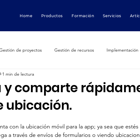
Home
Productos
Formación
Servicios
Artí
Gestión de proyectos
Gestión de recursos
Implementación 
9
1 min de lectura
Smartsheet
Smartsheet Resource Management
Smartsheet 
 y comparte rápidam
e ubicación.
ctores que destruyen proyectos
Innovación
Funcionalidade
dfolder
trabajo híbrido
Marketing
Gestión de pruebas
ta con la ubicación móvil para la app; ya sea que estés
ga a través de envíos de formularios o viendo ubicacion