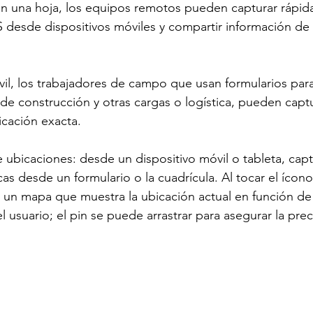
en una hoja, los equipos remotos pueden capturar rápid
Planificación estratégica de objeti
Herramientas de Smartsheet
desde dispositivos móviles y compartir información de 
Herramientas de colaboración en lín
Control Center
Kaiz
il, los trabajadores de campo que usan formularios para
 de construcción y otras cargas o logística, pueden captu
bicación exacta.
ubicaciones: desde un dispositivo móvil o tableta, capt
as desde un formulario o la cuadrícula. Al tocar el ícono
 un mapa que muestra la ubicación actual en función de 
usuario; el pin se puede arrastrar para asegurar la prec