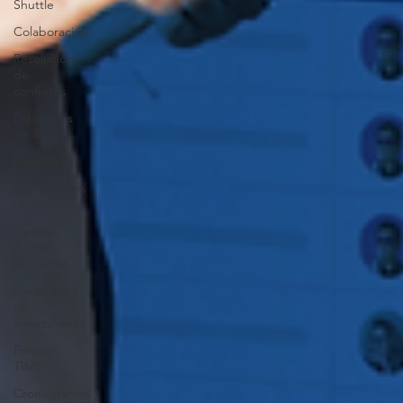
Shuttle
Colaboración
Resolución
de
conflictos
Diagramas
de flujo
Data Mesh
Estimaciones
de costos
Gestión
ágil de
proyectos
Líneas base
de
Smartsheet
Función
TIME
Cronogramas