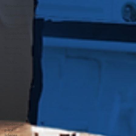
Retroalimentación
Automatizaciones
Presupuestos
Capacitación
Smartsheet
Recursos
Humanos
PYMEs
Dashboards
Programación
neurolingüística
Flujos de
trabajo
Estrategia
Métricas
modernas
para
líderes