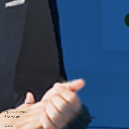
Kaizen
Aplicación
de
escritorio
Inteligencia
Artificial
Seguridad
Toma de
decisiones
Estilos de
aprendizaje
Comunicación
Interna
Equipos
multidisciplinarios
Aplicaciones
Premium
Data