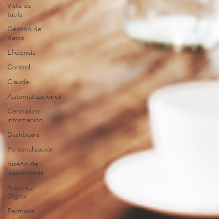
Vista de
tabla
Gestión de
datos
Eficiencia
Control
Claude
Automatizaciones
Centralizar
información
Dashboars
Personalización
diseño de
dashboards
America
Digital
Permisos