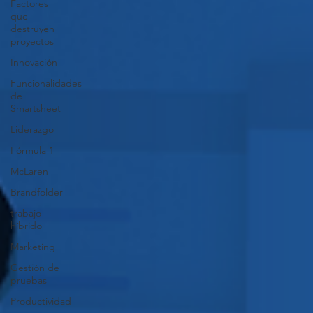
Factores
que
destruyen
proyectos
Innovación
Funcionalidades
de
Smartsheet
Liderazgo
Fórmula 1
McLaren
Brandfolder
trabajo
híbrido
Marketing
Gestión de
pruebas
Productividad