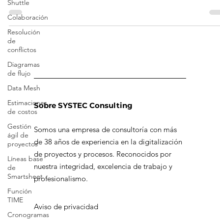
Shuttle
Descubre los diferentes estilos de liderazgo, los beneficios que te
ofrecen y la importancia de ejercer un liderazgo efectivo.
Colaboración
Resolución
de
conflictos
Diagramas
de flujo
Data Mesh
Estimaciones
de costos
Gestión
Sobre SYSTEC Consulting
ágil de
proyectos
Somos una empresa de consultoría con más
Líneas base
de 38 años de experiencia en la digitalización
de
de proyectos y procesos. Reconocidos por
Smartsheet
nuestra integridad, excelencia de trabajo y
Función
TIME
profesionalismo.
Cronogramas