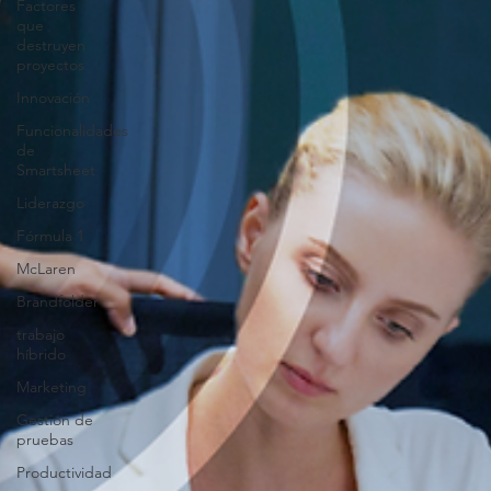
Factores
que
destruyen
proyectos
Innovación
Funcionalidades
de
Smartsheet
Liderazgo
Fórmula 1
McLaren
Brandfolder
trabajo
híbrido
Marketing
Gestión de
pruebas
Productividad