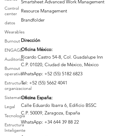
Smartsheet
Control
center
Smartsheet Advanced Work Management
datos
Resource Management
Wearables
Brandfolder
Burnout
ENGAGE
Dirección
Auditorías
Oficina México:
Burnout
Ricardo Castro 54-8, Col. Guadalupe Inn
operativo
C.P. 01020, Ciudad de México, México
Estructura
WhatsApp: +52 (55) 5182 6823
organizacional
Tel: +52 (55) 5662 4041
Sistematización
Legal
Oficina
España:
Tecnología
Calle Eduardo Ibarra 6, Edificio BSSC
Estructura
C.P. 50009, Zaragoza, España
Inteligente
WhatsApp: +34 644 39 88 22