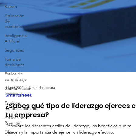
Kaizen
Aplicación
de
escritorio
Inteligencia
Artificial
Seguridad
Toma de
decisiones
Estilos de
aprendizaje
Comunicación
Interna
14 oct 2022
3 min de lectura
Equipos
multidisciplinarios
Smartsheet
¿Sabes qué tipo de liderazgo ejerces 
Aplicaciones
Premium
tu empresa?
Data