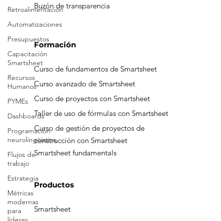
Aviso de privacidad
Retroalimentación
Automatizaciones
Buzón de transparencia
Presupuestos
Capacitación
Smartsheet
Formación
Recursos
Humanos
Curso de fundamentos de Smartsheet
PYMEs
Curso avanzado de Smartsheet
Dashboards
Curso de proyectos con Smartsheet
Programación
Taller de uso de fórmulas con Smartsheet
neurolingüística
Curso de gestión de proyectos de
Flujos de
construcción con Smartsheet
trabajo
Smartsheet fundamentals
Estrategia
Métricas
modernas
Productos
para
líderes