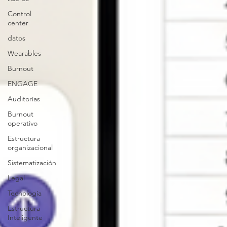
Control
center
datos
Wearables
Burnout
ENGAGE
Auditorías
Burnout
operativo
Estructura
organizacional
Sistematización
Legal
Tecnología
Estructura
Inteligente