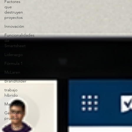
Factores
que
destruyen
proyectos
Innovación
Funcionalidades
de
Smartsheet
Liderazgo
Fórmula 1
McLaren
Brandfolder
trabajo
híbrido
Marketing
Gestión de
pruebas
Productividad