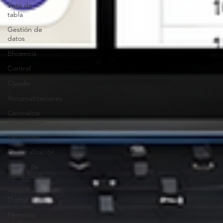
Vista de
tabla
Gestión de
datos
Eficiencia
Control
Claude
Automatizaciones
Centralizar
información
Dashboars
Personalización
diseño de
dashboards
America
Digital
Permisos