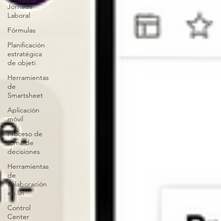
Jornada
Laboral
Fórmulas
Planificación
estratégica
de objeti
Herramientas
de
Smartsheet
Aplicación
móvil
Proceso de
toma de
decisiones
Herramientas
de
colaboración
en lín
Control
Center