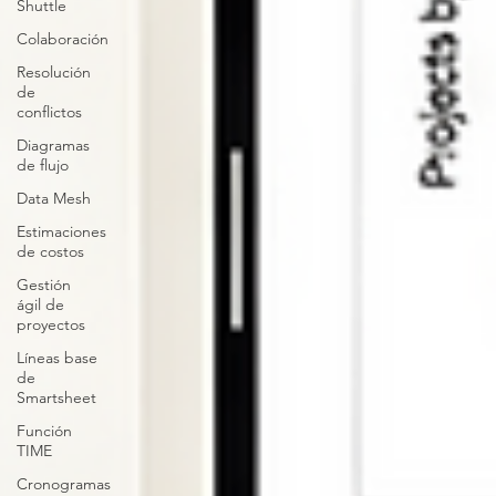
Shuttle
Colaboración
Resolución
de
conflictos
Diagramas
de flujo
Data Mesh
Estimaciones
de costos
Gestión
ágil de
proyectos
Líneas base
de
Smartsheet
Función
TIME
Cronogramas