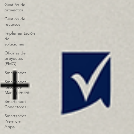
Gestión de
proyectos
Gestión de
recursos
Implementación
de
soluciones
Oficinas de
proyectos
(PMO)
Smartsheet
Smartsheet
Resource
Management
Smartsheet
Conectores
Smartsheet
Premium
Apps