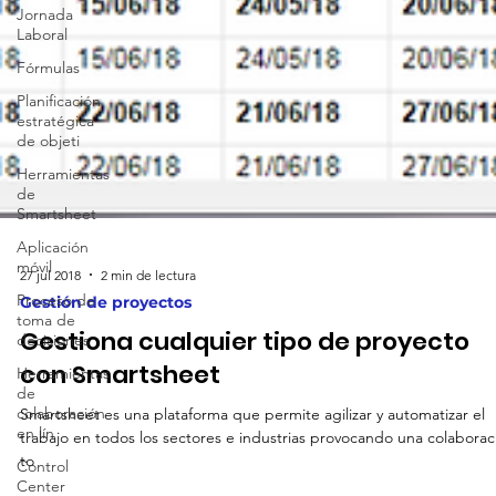
Jornada
Laboral
Fórmulas
Planificación
estratégica
de objeti
Herramientas
de
Smartsheet
Aplicación
móvil
Proceso de
toma de
27 jul 2018
2 min de lectura
decisiones
Gestión de proyectos
Herramientas
Gestiona cualquier tipo de proyecto
de
con Smartsheet
colaboración
en lín
Smartsheet es una plataforma que permite agilizar y automatizar el
Control
trabajo en todos los sectores e industrias provocando una colaborac
Center