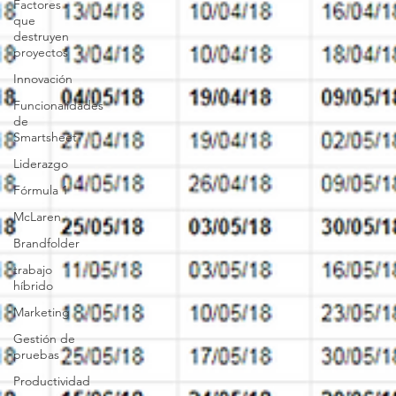
Factores
que
destruyen
proyectos
Innovación
Funcionalidades
de
Smartsheet
Liderazgo
Fórmula 1
McLaren
Brandfolder
trabajo
híbrido
Marketing
Gestión de
pruebas
Productividad