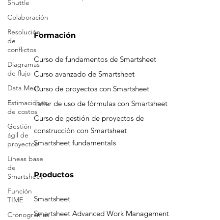
Shuttle
Buzón de transparencia
Colaboración
Resolución
de
conflictos
Formación
Diagramas
de flujo
Curso de fundamentos de Smartsheet
Data Mesh
Curso avanzado de Smartsheet
Estimaciones
Curso de proyectos con Smartsheet
de costos
Taller de uso de fórmulas con Smartsheet
Gestión
ágil de
Curso de gestión de proyectos de
proyectos
construcción con Smartsheet
Líneas base
Smartsheet fundamentals
de
Smartsheet
Función
Productos
TIME
Cronogramas
Smartsheet