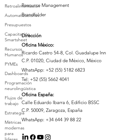
Retroalimentación
Smartsheet Advanced Work Management
Automatizaciones
Resource Management
Presupuestos
Brandfolder
Capacitación
Smartsheet
Dirección
Recursos
Humanos
Oficina México:
PYMEs
Ricardo Castro 54-8, Col. Guadalupe Inn
C.P. 01020, Ciudad de México, México
Dashboards
WhatsApp: +52 (55) 5182 6823
Programación
neurolingüística
Tel: +52 (55) 5662 4041
Flujos de
trabajo
Oficina
España:
Estrategia
Calle Eduardo Ibarra 6, Edificio BSSC
Métricas
C.P. 50009, Zaragoza, España
modernas
WhatsApp: +34 644 39 88 22
para
líderes