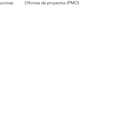
uciones
Oficinas de proyectos (PMO)
ps
Factores que destruyen proyectos
r
trabajo híbrido
Marketing
objeti
Herramientas de Smartsheet
Center
Kaizen
Aplicación de escritorio