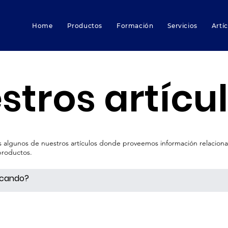
Home
Productos
Formación
Servicios
Artí
stros artícu
as algunos de nuestros artículos donde proveemos información relacio
 productos.