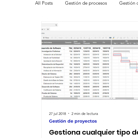
All Posts
Gestión de procesos
Gestión 
Smartsheet
Smartsheet Resource Man
Innovación
Funcionalidades de Smarts
Gestión de pruebas
Productividad
Aplicación móvil
Proceso de toma de d
27 jul 2018
2 min de lectura
Gestión de proyectos
Gestiona cualquier tipo d