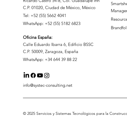
Ricardo Castro 54-8, Col. Guadalupe Inn
Smartsh
C.P. 01020, Ciudad de México, México
Manage
Tel: +52 (55) 5662 4041
Resour
WhatsApp: +52 (55) 5182 6823
Brandfol
Oficina
España:
Calle Eduardo Ibarra 6, Edificio BSSC
C.P. 50009, Zaragoza, España
WhatsApp: +34 644 39 88 22
info@systec-consulting.net
©
2025 Servicios
y Sistemas Tecnológicos para la Construc