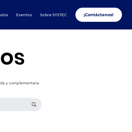
¡Contáctanos!
culos
Eventos
Sobre SYSTEC
los
nada y complementaria