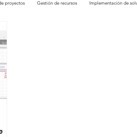
de proyectos
Gestión de recursos
Implementación de sol
agement
Smartsheet Conectores
Smartsheet Premium Ap
heet
Liderazgo
Fórmula 1
McLaren
Brandfolde
Jornada Laboral
Fórmulas
Planificación estratégica de 
ecisiones
Herramientas de colaboración en lín
Control 
e