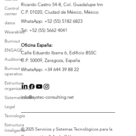
Oficina México:
Control
center
Ricardo Castro 54-8, Col. Guadalupe Inn
datos
C.P. 01020, Ciudad de México, México
Wearables
WhatsApp: +52 (55) 5182 6823
Burnout
Tel: +52 (55) 5662 4041
ENGAGE
Oficina
España:
Auditorías
Calle Eduardo Ibarra 6, Edificio BSSC
Burnout
C.P. 50009, Zaragoza, España
operativo
WhatsApp: +34 644 39 88 22
Estructura
organizacional
Sistematización
Legal
info@systec-consulting.net
Tecnología
Estructura
Inteligente