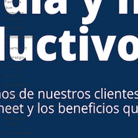
Factores
que
destruyen
proyectos
Innovación
Funcionalidades
de
Smartsheet
Liderazgo
Fórmula 1
McLaren
Brandfolder
trabajo
híbrido
Marketing
Gestión de
pruebas
Productividad