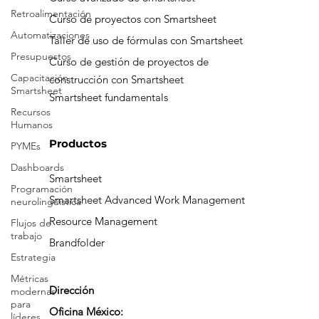
Curso de fundamentos de Smartsheet
Retroalimentación
Curso avanzado de Smartsheet
Automatizaciones
Curso de proyectos con Smartsheet
Presupuestos
Taller de uso de fórmulas con Smartsheet
Capacitación
Curso de gestión de proyectos de
Smartsheet
construcción con Smartsheet
Recursos
Smartsheet fundamentals
Humanos
PYMEs
Dashboards
Productos
Programación
neurolingüística
Smartsheet
Flujos de
Smartsheet Advanced Work Management
trabajo
Resource Management
Estrategia
Brandfolder
Métricas
modernas
para
Dirección
líderes