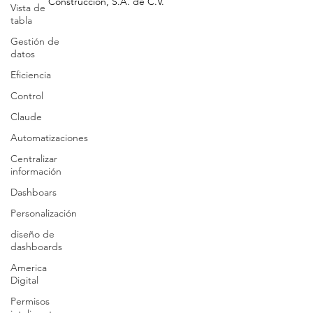
Vista de
©
2025 Servicios
y Sistemas Tecnológicos para la
tabla
Construcción, S.A
.
de C.V
.
Gestión de
datos
Eficiencia
Control
Claude
Automatizaciones
Centralizar
información
Dashboars
Personalización
diseño de
dashboards
America
Digital
Permisos