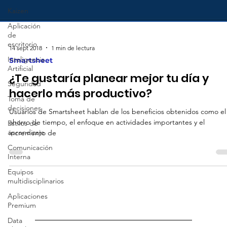
Kaizen
Aplicación
de
escritorio
Inteligencia
14 sept 2018
1 min de lectura
Artificial
Smartsheet
Seguridad
¿Te gustaría planear mejor tu día y
Toma de
decisiones
hacerlo más productivo?
Estilos de
Usuarios de Smartsheet hablan de los beneficios obtenidos como el
aprendizaje
ahorro de tiempo, el enfoque en actividades importantes y el
Comunicación
incremento de
Interna
Equipos
multidisciplinarios
Aplicaciones
Premium
Data