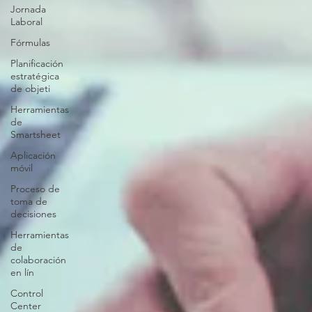
Jornada
Laboral
Fórmulas
Planificación
estratégica
de objeti
Herramientas
de
Smartsheet
Aplicación
móvil
Proceso de
toma de
decisiones
Herramientas
de
colaboración
en lín
Control
Center