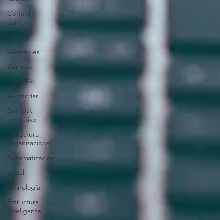
Control
center
datos
Wearables
Burnout
ENGAGE
Auditorías
Burnout
operativo
Estructura
organizacional
Sistematización
Legal
Tecnología
Estructura
Inteligente