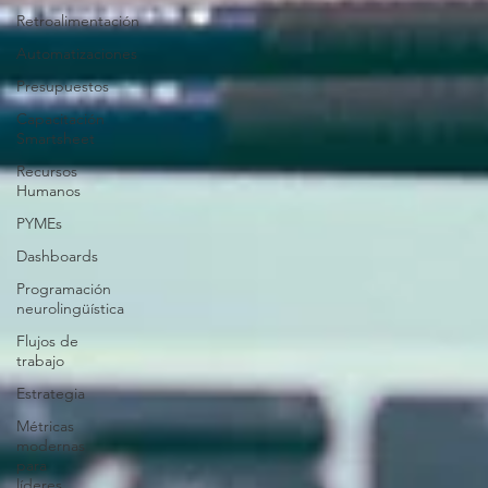
Retroalimentación
Automatizaciones
Presupuestos
Capacitación
Smartsheet
Recursos
Humanos
PYMEs
Dashboards
Programación
neurolingüística
Flujos de
trabajo
Estrategia
Métricas
modernas
para
líderes