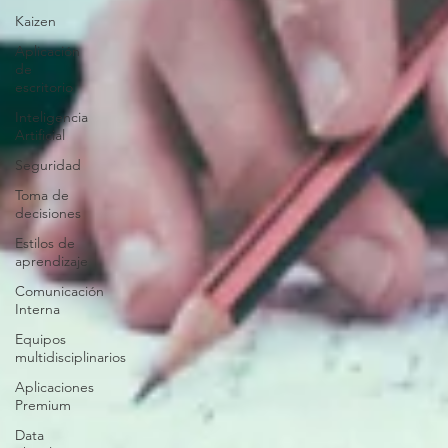
Kaizen
Aplicación
de
escritorio
Inteligencia
Artificial
Seguridad
Toma de
decisiones
Estilos de
aprendizaje
Comunicación
Interna
Equipos
multidisciplinarios
Aplicaciones
Premium
Data