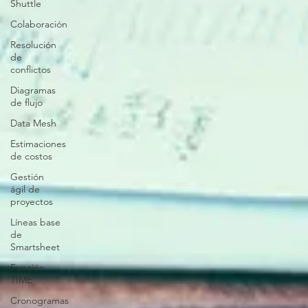
Shuttle
Colaboración
Resolución
de
conflictos
Diagramas
de flujo
Data Mesh
Estimaciones
de costos
Gestión
ágil de
proyectos
Líneas base
de
Smartsheet
Función
TIME
Cronogramas