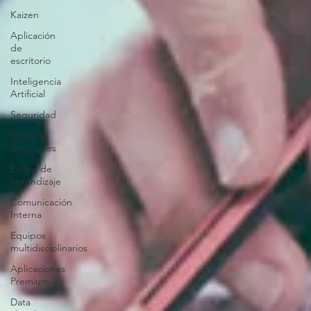
Kaizen
Aplicación
de
escritorio
Inteligencia
Artificial
Seguridad
Toma de
decisiones
Estilos de
aprendizaje
Comunicación
Interna
Equipos
multidisciplinarios
Aplicaciones
Premium
Data