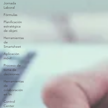
Jornada
Laboral
Fórmulas
Planificación
estratégica
de objeti
Herramientas
de
Smartsheet
Aplicación
móvil
Proceso de
toma de
decisiones
Herramientas
de
colaboración
en lín
Control
Center