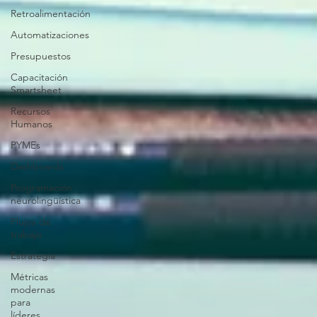
Retroalimentación
Automatizaciones
Presupuestos
Capacitación
Smartsheet
Recursos
Humanos
PYMEs
Dashboards
Programación
neurolingüística
Flujos de
trabajo
Estrategia
Métricas
modernas
para
líderes