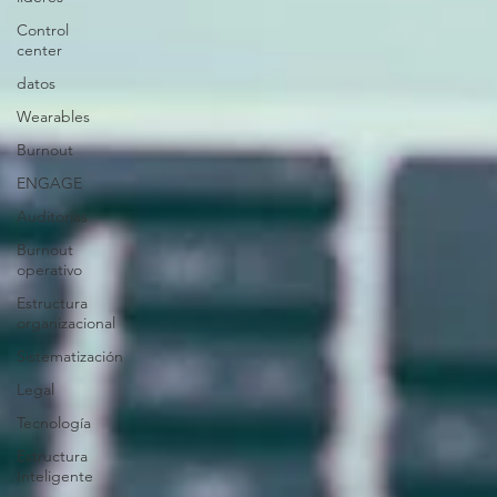
Control
center
datos
Wearables
Burnout
ENGAGE
Auditorías
Burnout
operativo
Estructura
organizacional
Sistematización
Legal
Tecnología
Estructura
Inteligente