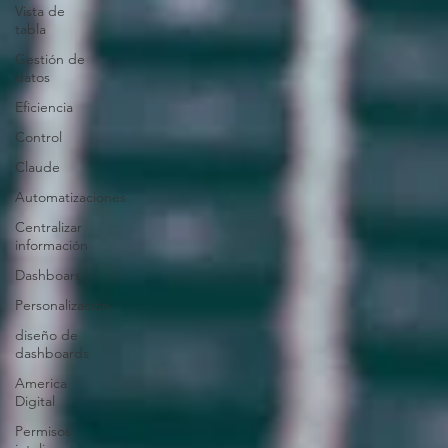
Vista de
tabla
Gestión de
datos
Eficiencia
Control
Claude
Automatizaciones
Centralizar
información
Dashboars
Personalización
diseño de
dashboards
America
Digital
Permisos