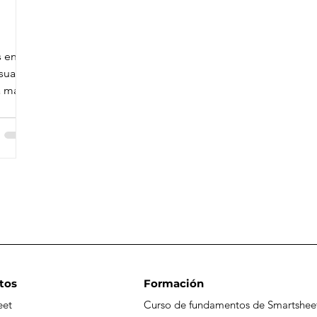
s en
sual y
a más
tos
Formación
eet
Curso de fundamentos de Smartshee