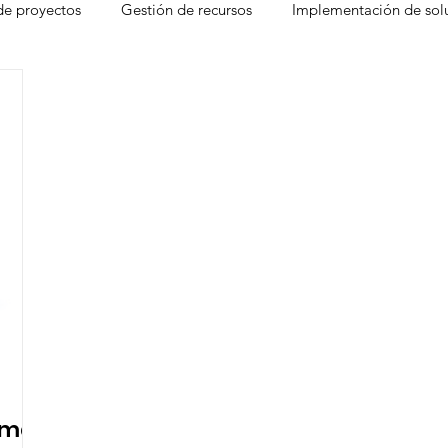
de proyectos
Gestión de recursos
Implementación de sol
agement
Smartsheet Conectores
Smartsheet Premium Ap
heet
Liderazgo
Fórmula 1
McLaren
Brandfolde
Jornada Laboral
Fórmulas
Planificación estratégica de 
ecisiones
Herramientas de colaboración en lín
Control 
rma