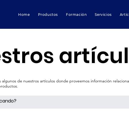
Home
Productos
Formación
Servicios
Artí
stros artícu
as algunos de nuestros artículos donde proveemos información relacio
 productos.