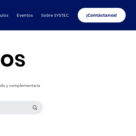
¡Contáctanos!
culos
Eventos
Sobre SYSTEC
los
nada y complementaria