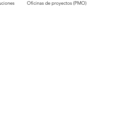
uciones
Oficinas de proyectos (PMO)
ps
Factores que destruyen proyectos
r
trabajo híbrido
Marketing
objeti
Herramientas de Smartsheet
Center
Kaizen
Aplicación de escritorio