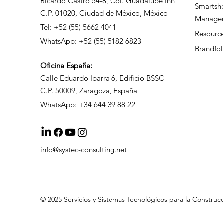
Ricardo Castro 54-8, Col. Guadalupe Inn
Smartsh
C.P. 01020, Ciudad de México, México
Manage
Tel: +52 (55) 5662 4041
Resour
WhatsApp: +52 (55) 5182 6823
Brandfol
Oficina
España:
Calle Eduardo Ibarra 6, Edificio BSSC
C.P. 50009, Zaragoza, España
WhatsApp: +34 644 39 88 22
info@systec-consulting.net
©
2025 Servicios
y Sistemas Tecnológicos para la Construc