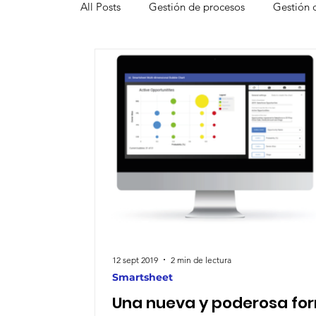
All Posts
Gestión de procesos
Gestión 
Smartsheet
Smartsheet Resource Man
Innovación
Funcionalidades de Smarts
Gestión de pruebas
Productividad
Aplicación móvil
Proceso de toma de d
12 sept 2019
2 min de lectura
Smartsheet
Una nueva y poderosa fo