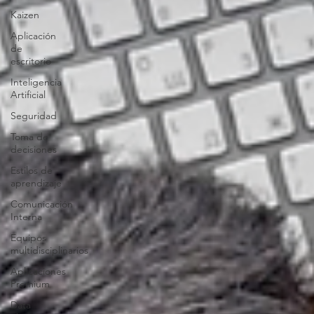
Kaizen
Aplicación
de
escritorio
Inteligencia
Artificial
Seguridad
Toma de
decisiones
Estilos de
aprendizaje
Comunicación
Interna
Equipos
multidisciplinarios
Aplicaciones
Premium
Data