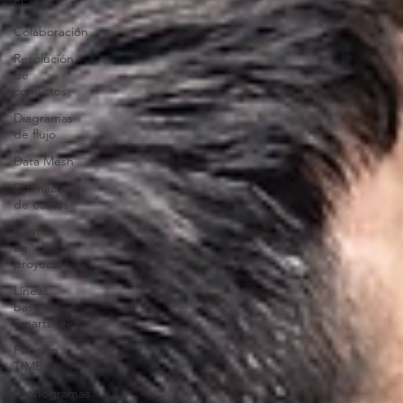
Shuttle
Colaboración
Resolución
de
conflictos
Diagramas
de flujo
Data Mesh
Estimaciones
de costos
Gestión
ágil de
proyectos
Líneas
base de
Smartsheet
Función
TIME
Cronogramas