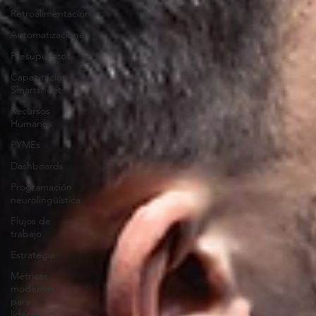
Retroalimentación
Automatizaciones
Presupuestos
Capacitación
Smartsheet
Recursos
Humanos
PYMEs
Dashboards
Programación
neurolingüística
Flujos de
trabajo
Estrategia
Métricas
modernas
para
líderes