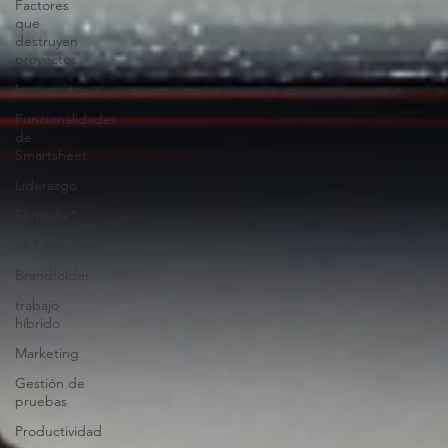
Factores
que
destruyen
proyectos
Innovación
Funcionalidades
de
Smartsheet
Liderazgo
Fórmula 1
McLaren
Brandfolder
trabajo
híbrido
Marketing
Gestión de
pruebas
Productividad