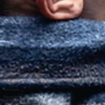
Control
center
datos
Wearables
Burnout
ENGAGE
Auditorías
Burnout
operativo
Estructura
organizacional
Sistematización
Legal
Tecnología
Estructura
Inteligente