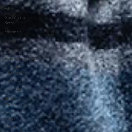
Vista de
tabla
Gestión de
datos
Eficiencia
Control
Claude
Automatizaciones
Centralizar
información
Dashboars
Personalización
diseño de
dashboards
America
Digital
Permisos