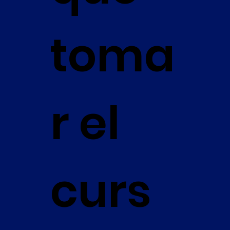
toma
r el
curs