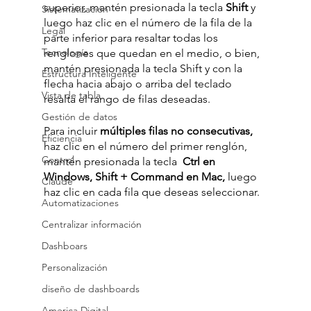
superior, mantén presionada la tecla 
Shift
 y 
Sistematización
luego haz clic en el número de la fila de la 
Legal
parte inferior para resaltar todas los 
Tecnología
renglones que quedan en el medio, o bien, 
mantén presionada la tecla Shift y con la 
Estructura Inteligente
flecha hacia abajo o arriba del teclado 
Vista de tabla
resalta el rango de filas deseadas.
Gestión de datos
Para incluir 
múltiples filas no consecutivas,
Eficiencia
haz clic en el número del primer renglón, 
Control
mantén presionada la tecla  
Ctrl en 
Windows, Shift + Command en Mac,
 luego 
Claude
haz clic en cada fila que deseas seleccionar. 
Automatizaciones
Centralizar información
Dashboars
Personalización
diseño de dashboards
America Digital