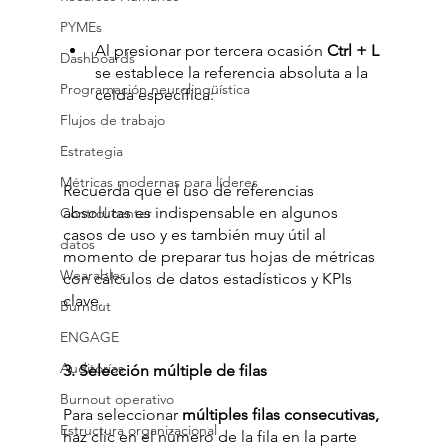
PYMEs
Al presionar por tercera ocasión 
Ctrl + L
Dashboards
se establece la referencia absoluta a la 
Programación neurolingüística
celda específica:
Flujos de trabajo
Estrategia
Métricas modernas para líderes
Recuerda que el uso de referencias 
absolutas es indispensable en algunos 
Control center
casos de uso y es también muy útil al 
datos
momento de preparar tus hojas de métricas 
Wearables
con cálculos de datos estadísticos y KPIs 
clave. 
Burnout
ENGAGE
Auditorías
3. Selección múltiple de filas
Burnout operativo
Para seleccionar 
múltiples filas consecutivas,
Estructura organizacional
haz clic en el número de la fila en la parte 