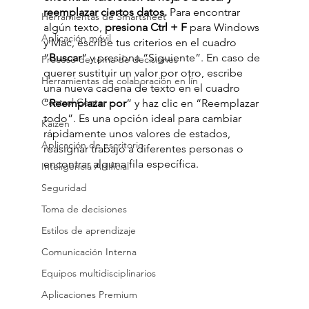
reemplazar ciertos datos. 
Para encontrar 
Herramientas de Smartsheet
algún texto,
 presiona Ctrl + F 
para Windows 
Aplicación móvil
y Mac, escribe tus criterios en el cuadro 
“
Buscar
” y presiona “Siguiente”. En caso de 
Proceso de toma de decisiones
querer sustituir un valor por otro, escribe 
Herramientas de colaboración en lín
una nueva cadena de texto en el cuadro 
Control Center
“
Reemplazar por
” y haz clic en “Reemplazar 
todo”. Es una opción ideal para cambiar 
Kaizen
rápidamente unos valores de estados, 
Aplicación de escritorio
reasignar trabajo a diferentes personas o 
encontrar alguna fila específica. 
Inteligencia Artificial
Seguridad
Toma de decisiones
Estilos de aprendizaje
Comunicación Interna
Equipos multidisciplinarios
Aplicaciones Premium