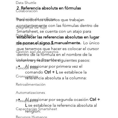
Data Shuttle
2. Referencia absoluta en fórmulas
Colaboración
Resolución de conflictos
Para todos los usuarios que trabajan 
constantemente con las fórmulas dentro de 
Diagramas de flujo
Smartsheet, se cuenta con un atajo para
Data Mesh
establecer las referencias absolutas en lugar 
de poner el signo $ manualmente.  
Lo único 
Estimaciones de costos
que tenemos que hacer es colocar el cursor 
Gestión ágil de proyectos
dentro de la fórmula en el nombre de la 
Líneas base de Smartsheet
columna y realizar los siguientes pasos: 
Al presionar por primera vez el 
Función TIME
comando
 Ctrl + L
 se establece la 
Cronogramas
referencia absoluta a la columna:
Retroalimentación
Automatizaciones
Al presionar por segunda ocasión 
Ctrl + 
Presupuestos
L
 se establece la referencia absoluta al 
Capacitación Smartsheet
renglón:
Recursos Humanos