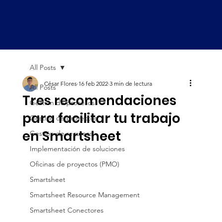
All Posts
César Flores
16 feb 2022
3 min de lectura
All Posts
Tres recomendaciones
Gestión de procesos
para facilitar tu trabajo
Gestión de proyectos
en Smartsheet
Gestión de recursos
Implementación de soluciones
Oficinas de proyectos (PMO)
Smartsheet
Smartsheet Resource Management
Smartsheet Conectores