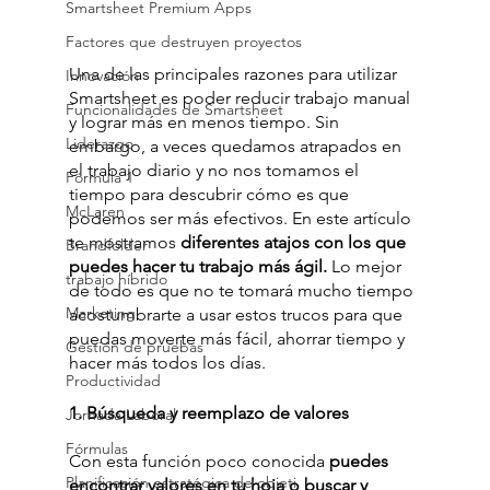
Smartsheet Premium Apps
Factores que destruyen proyectos
Una de las principales razones para utilizar 
Innovación
Smartsheet es poder reducir trabajo manual 
Funcionalidades de Smartsheet
y lograr más en menos tiempo. Sin 
Liderazgo
embargo, a veces quedamos atrapados en 
el trabajo diario y no nos tomamos el 
Fórmula 1
tiempo para descubrir cómo es que 
McLaren
podemos ser más efectivos. En este artículo 
te mostramos
 diferentes atajos con los que 
Brandfolder
puedes hacer tu trabajo más ágil. 
Lo mejor 
trabajo híbrido
de todo es que no te tomará mucho tiempo 
Marketing
acostumbrarte a usar estos trucos para que 
puedas moverte más fácil, ahorrar tiempo y 
Gestión de pruebas
hacer más todos los días. 
Productividad
1. Búsqueda y reemplazo de valores
Jornada Laboral
Fórmulas
Con esta función poco conocida 
puedes 
Planificación estratégica de objeti
encontrar valores en tu hoja o buscar y 