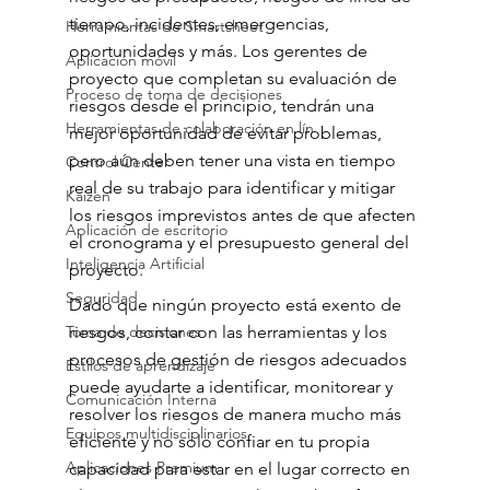
tiempo, incidentes, emergencias, 
Herramientas de Smartsheet
oportunidades y más. Los gerentes de 
Aplicación móvil
proyecto que completan su evaluación de 
Proceso de toma de decisiones
riesgos desde el principio, tendrán una 
Herramientas de colaboración en lín
mejor oportunidad de evitar problemas, 
pero aún deben tener una vista en tiempo 
Control Center
real de su trabajo para identificar y mitigar 
Kaizen
los riesgos imprevistos antes de que afecten 
Aplicación de escritorio
el cronograma y el presupuesto general del 
Inteligencia Artificial
proyecto.
Seguridad
Dado que ningún proyecto está exento de 
Toma de decisiones
riesgos, contar con las herramientas y los 
procesos de gestión de riesgos adecuados 
Estilos de aprendizaje
puede ayudarte a identificar, monitorear y 
Comunicación Interna
resolver los riesgos de manera mucho más 
Equipos multidisciplinarios
eficiente y no solo confiar en tu propia 
Aplicaciones Premium
capacidad para estar en el lugar correcto en 