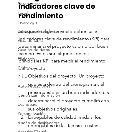
Sistematización
indicadores clave de 
Legal
rendimiento
Tecnología
Estructura Inteligente
Los gerentes de proyecto deben usar 
indicadores clave de rendimiento (KPI) para 
Vista de tabla
determinar si el proyecto va o no por buen 
Gestión de datos
camino. Estos son algunos de los 
Eficiencia
principales KPI para medir el rendimiento 
Control
del proyecto:
Objetivos del proyecto: Un proyecto 
Claude
que está dentro del cronograma y el 
Automatizaciones
presupuesto es un buen indicador para 
Centralizar información
determinar si el proyecto cumplirá con 
Dashboars
sus objetivos originales.
Personalización
Entregables de calidad: mida si los 
diseño de dashboards
entregables de las tareas se están 
America Digital