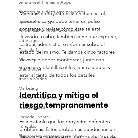
Smartsheet Premium Apps
Factores que destruyen proyectos
Mientras el proyecto está en marcha, el 
gerente a cargo debe tener un pulso 
Innovación
constante y revisar cómo éste se está 
Funcionalidades de Smartsheet
llevando a cabo, también tiene que capturar, 
Liderazgo
rastrear, administrar e informar sobre el 
Fórmula 1
estado del mismo. Te damos cinco factores 
McLaren
clave que debes monitorear, junto con 
recursos y plantillas útiles, para asegurar y 
Brandfolder
estar al tanto de todos los detalles
trabajo híbrido
Marketing
Identifica y mitiga el 
Gestión de pruebas
riesgo tempranamente
Productividad
Jornada Laboral
Es inevitable que los proyectos enfrenten 
Fórmulas
problemas. Estos problemas pueden incluir 
Planificación estratégica de objeti
riesgos de presupuesto, riesgos de línea de 