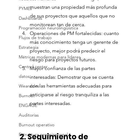
muestran una propiedad más profunda 
PYMEs
de sus proyectos que aquellos que no 
Dashboards
monitorean tan de cerca.
Programación neurolingüística
Operaciones de PM fortalecidas: cuanto 
Flujos de trabajo
más conocimiento tenga un gerente de 
Estrategia
proyecto, mejor podrá predecir el 
Métricas modernas para líderes
riesgo para proyectos futuros.
Control center
Mayor confianza de las partes 
datos
interesadas: Demostrar que se cuenta 
con las herramientas adecuadas para 
Wearables
anticiparse al riesgo tranquiliza a las 
Burnout
partes interesadas.
ENGAGE
Auditorías
Burnout operativo
Estructura organizacional
2. Seguimiento de 