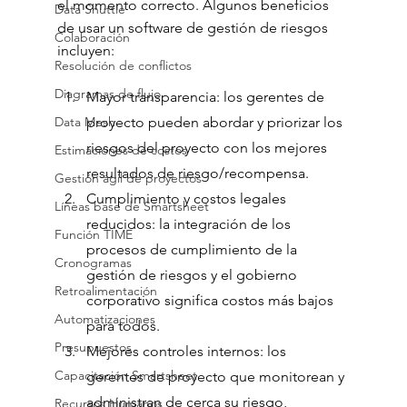
el momento correcto. Algunos beneficios 
Data Shuttle
de usar un software de gestión de riesgos 
Colaboración
incluyen:
Resolución de conflictos
Diagramas de flujo
Mayor transparencia: los gerentes de 
Data Mesh
proyecto pueden abordar y priorizar los 
riesgos del proyecto con los mejores 
Estimaciones de costos
resultados de riesgo/recompensa.
Gestión ágil de proyectos
Cumplimiento y costos legales 
Líneas base de Smartsheet
reducidos: la integración de los 
Función TIME
procesos de cumplimiento de la 
Cronogramas
gestión de riesgos y el gobierno 
Retroalimentación
corporativo significa costos más bajos 
Automatizaciones
para todos.
Presupuestos
Mejores controles internos: los 
Capacitación Smartsheet
gerentes de proyecto que monitorean y 
administran de cerca su riesgo, 
Recursos Humanos