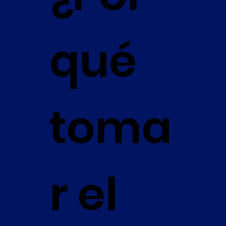
qué
toma
r el