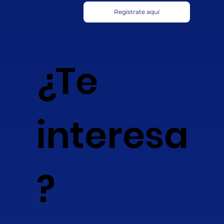
Regístrate aquí
¿Te
interesa
?