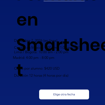
en
Smartshe
Diciembre 7, 2026 (en línea)
Ciudad de México: 9:00 am - 1:00 pm (CST)
Lima / Bogotá: 10:00 am - 2:00 pm
Madrid: 4:00 pm - 8:00 pm
t
Costo por alumno: $420 USD
Duración 12 horas (4 horas por día)
Elige otra fecha