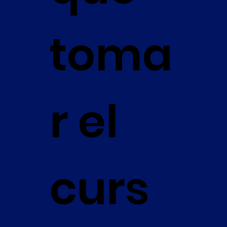
toma
r el
curs