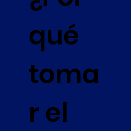
qué
toma
r el