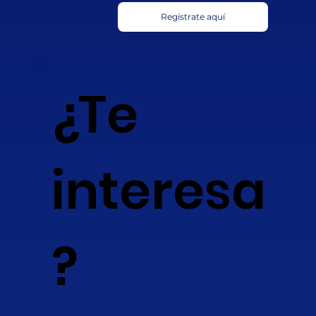
Regístrate aquí
¿Te
interesa
?