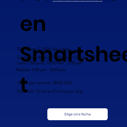
en
Smartshe
Diciembre 7, 2026 (en línea)
Ciudad de México: 9:00 am - 1:00 pm (CST)
Lima / Bogotá: 10:00 am - 2:00 pm
Madrid: 4:00 pm - 8:00 pm
t
Costo por alumno: $420 USD
Duración 12 horas (4 horas por día)
Elige otra fecha