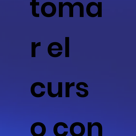
toma
r el
curs
o con