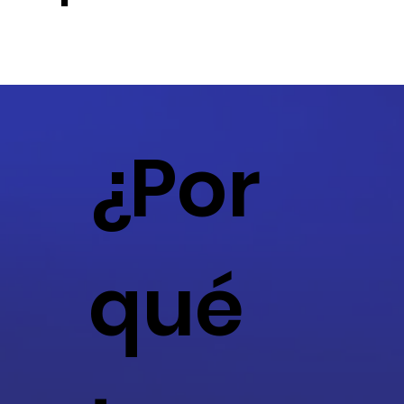
¿Por
qué