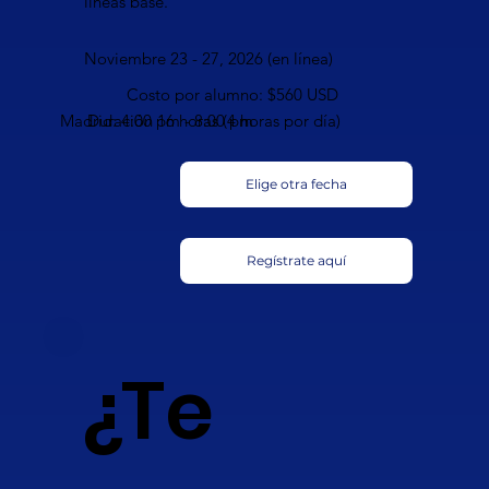
líneas base.
Noviembre 23 - 27, 2026 (en línea)
Costo por alumno: $560 USD
Madrid: 4:00 pm - 8:00 pm
Duración 16 horas (4 horas por día)
Elige otra fecha
Regístrate aquí
¿Te