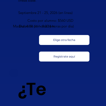
líneas base.
Septiembre 21 - 25, 2026 (en línea)
Costo por alumno: $560 USD
Madrid: 4:00 pm - 8:00 pm
Duración 16 horas (4 horas por día)
Elige otra fecha
Regístrate aquí
¿Te