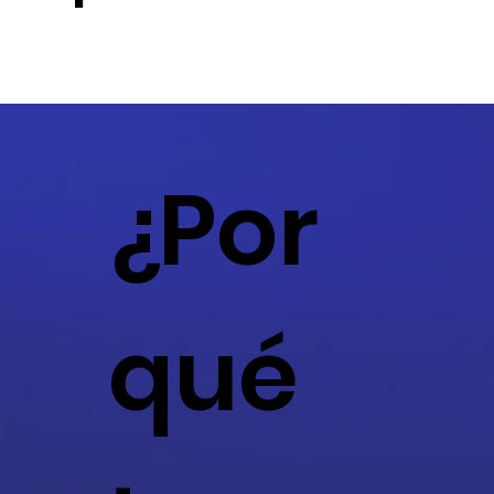
¿Por
qué