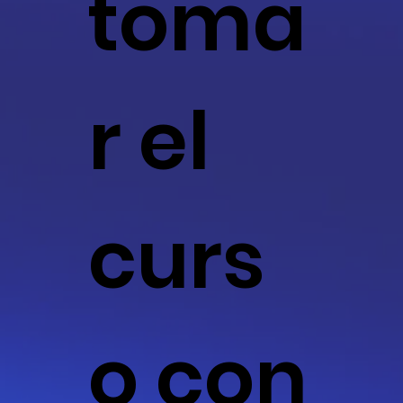
toma
r el
curs
o con