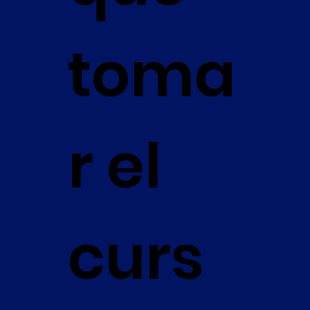
toma
r el
curs