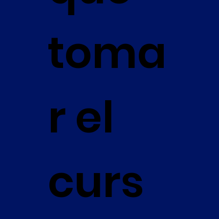
toma
r el
curs