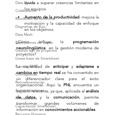
ayuda a superar creencias limitantes en 
Data Shuttle
los equipos.
Colaboración
Aumento de la productividad
: mejora la 
Resolución de conflictos
motivación y la capacidad de enfoque 
Diagramas de flujo
en los objetivos.
Data Mesh
¿Cómo influye la 
programación 
Estimaciones de costos
neurolingüística 
 en la gestión moderna de 
Gestión ágil de proyectos
proyectos?
Líneas base de Smartsheet
La capacidad de 
anticipar
 y 
adaptarse a 
Función TIME
cambios en tiempo real
 se ha convertido en 
Cronogramas
un diferenciador clave para el éxito 
Retroalimentación
organizacional. Aquí la 
PNL
 encuentra un 
Automatizaciones
espacio relevante, ya que, aplicada al 
análisis 
de datos
 y la 
comunicación
, permite 
Presupuestos
transformar grandes volúmenes de 
Capacitación Smartsheet
información en 
conocimientos accionables
.
Recursos Humanos