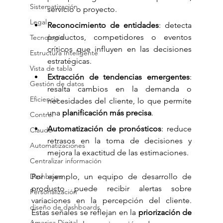
Sistematización
servicio o proyecto.
Legal
Reconocimiento de entidades
: detecta 
productos, competidores o eventos 
Tecnología
críticos que influyen en las decisiones 
Estructura Inteligente
estratégicas.
Vista de tabla
Extracción de tendencias emergentes
: 
Gestión de datos
resalta cambios en la demanda o 
Eficiencia
necesidades del cliente, lo que permite 
una 
planificación más precisa
.
Control
Automatización de pronósticos
: reduce 
Claude
retrasos en la toma de decisiones y 
Automatizaciones
mejora la exactitud de las estimaciones.
Centralizar información
Por ejemplo, un equipo de desarrollo de 
Dashboars
producto puede recibir alertas sobre 
Personalización
variaciones en la percepción del cliente. 
diseño de dashboards
Estas señales se reflejan en la 
priorización de 
America Digital