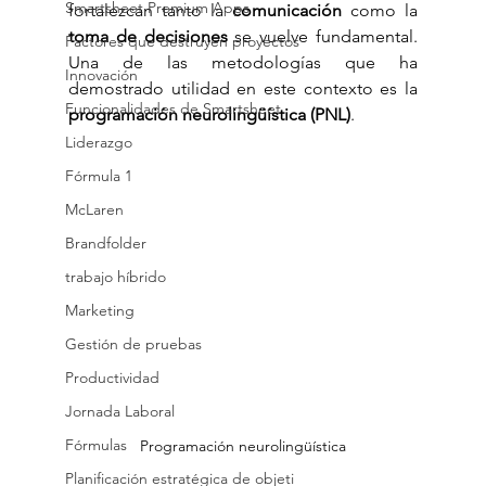
Smartsheet Premium Apps
fortalezcan tanto la 
comunicación
 como la 
toma de decisiones
 se vuelve fundamental. 
Factores que destruyen proyectos
Una de las metodologías que ha 
Innovación
demostrado utilidad en este contexto es la 
Funcionalidades de Smartsheet
programación neurolingüística (PNL)
.
Liderazgo
Fórmula 1
McLaren
Brandfolder
trabajo híbrido
Marketing
Gestión de pruebas
Productividad
Jornada Laboral
Fórmulas
Programación neurolingüística
Planificación estratégica de objeti