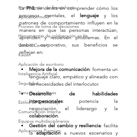
Herramientas de Smartsheet
La 
PNL
 se centra en comprender cómo los 
procesos mentales, el 
lenguaje
 y los 
Aplicación móvil
patrones de comportamiento influyen en la 
Proceso de toma de decisiones
manera en que las personas interactúan, 
Herramientas de colaboración en lín
aprenden y resuelven problemas. En el 
ámbito corporativo, sus beneficios se 
Control Center
reflejan en:
Kaizen
Aplicación de escritorio
Mejora de la comunicación
: fomenta un 
Inteligencia Artificial
lenguaje claro, empático y alineado con 
Seguridad
las necesidades del interlocutor.
Toma de decisiones
Desarrollo de habilidades 
interpersonales
: potencia la 
Estilos de aprendizaje
negociación, el liderazgo y la 
Comunicación Interna
colaboración
.
Equipos multidisciplinarios
Gestión del cambio y resiliencia
: facilita 
Aplicaciones Premium
la 
adaptación
 a nuevos escenarios y 