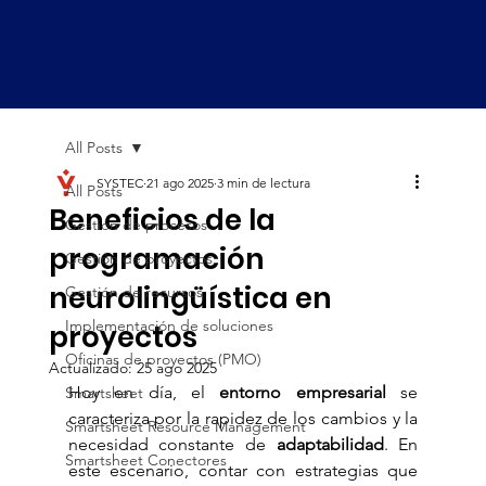
All Posts
SYSTEC
21 ago 2025
3 min de lectura
All Posts
Beneficios de la
Gestión de procesos
programación
Gestión de proyectos
neurolingüística en
Gestión de recursos
Implementación de soluciones
proyectos
Oficinas de proyectos (PMO)
Actualizado:
25 ago 2025
Hoy en día, el 
entorno empresarial
 se 
Smartsheet
caracteriza por la rapidez de los cambios y la 
Smartsheet Resource Management
necesidad constante de 
adaptabilidad
. En 
Smartsheet Conectores
este escenario, contar con estrategias que 