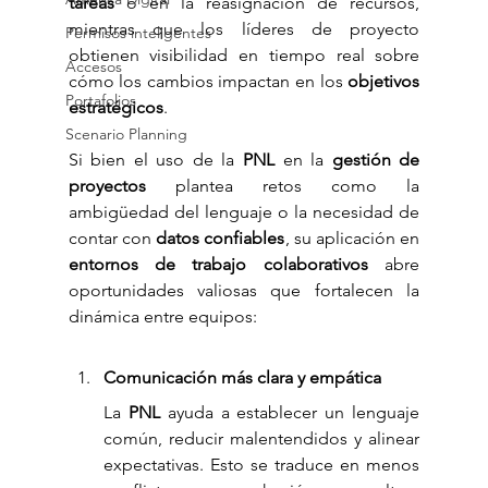
tareas
 o en la reasignación de recursos, 
mientras que los líderes de proyecto 
Permisos inteligentes
obtienen visibilidad en tiempo real sobre 
Accesos
cómo los cambios impactan en los 
objetivos 
Portafolios
estratégicos
.
Scenario Planning
Si bien el uso de la 
PNL
 en la 
gestión de 
proyectos
 plantea retos como la 
ambigüedad del lenguaje o la necesidad de 
contar con 
datos confiables
, su aplicación en 
entornos de trabajo colaborativos
 abre 
oportunidades valiosas que fortalecen la 
dinámica entre equipos:
Comunicación más clara y empática 
La 
PNL
 ayuda a establecer un lenguaje 
común, reducir malentendidos y alinear 
expectativas. Esto se traduce en menos 