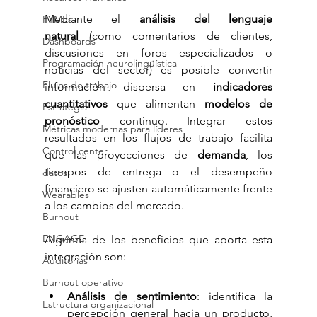
Mediante el 
análisis del lenguaje 
PYMEs
natural
 (como comentarios de clientes, 
Dashboards
discusiones en foros especializados o 
Programación neurolingüística
noticias del sector) es posible convertir 
Flujos de trabajo
información dispersa en 
indicadores 
cuantitativos
 que alimentan 
modelos de 
Estrategia
pronóstico
 continuo. Integrar estos 
Métricas modernas para líderes
resultados en los flujos de trabajo facilita 
Control center
que las proyecciones de 
demanda
, los 
tiempos de entrega o el desempeño 
datos
financiero se ajusten automáticamente frente 
Wearables
a los cambios del mercado.
Burnout
ENGAGE
Algunos de los beneficios que aporta esta 
integración son:
Auditorías
Burnout operativo
Análisis de sentimiento
: identifica la 
Estructura organizacional
percepción general hacia un producto, 