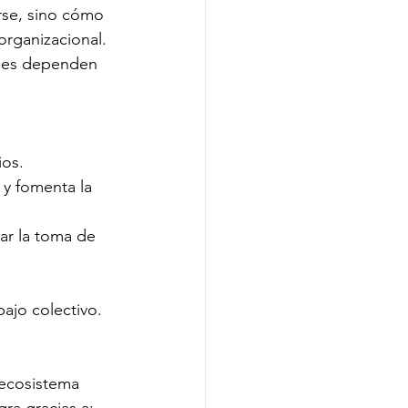
rse, sino cómo 
organizacional.
les dependen 
ios.
 y fomenta la 
rar la toma de 
bajo colectivo.
ecosistema 