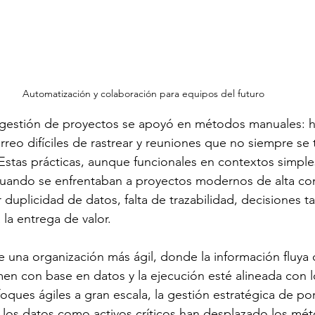
Automatización y colaboración para equipos del futuro
 gestión de proyectos se apoyó en métodos manuales: ho
orreo difíciles de rastrear y reuniones que no siempre se 
Estas prácticas, aunque funcionales en contextos simpl
 cuando se enfrentaban a proyectos modernos de alta co
uplicidad de datos, falta de trazabilidad, decisiones tar
 la entrega de valor.
ge una organización más ágil, donde la información fluya 
men con base en datos y la ejecución esté alineada con l
oques ágiles a gran escala, la gestión estratégica de port
los datos como activos críticos han desplazado los mé