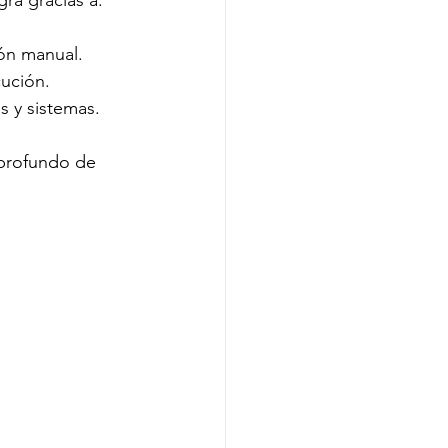
ra gracias a:
ión manual.
cución.
s y sistemas.
 profundo de 