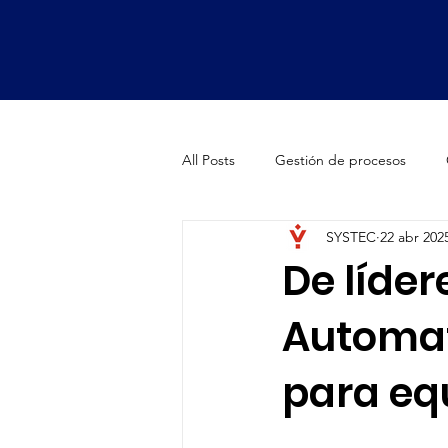
All Posts
Gestión de procesos
SYSTEC
22 abr 202
Oficinas de proyectos (PMO)
De líder
Automat
Smartsheet Premium Apps
Fa
para equ
Fórmula 1
McLaren
Bran