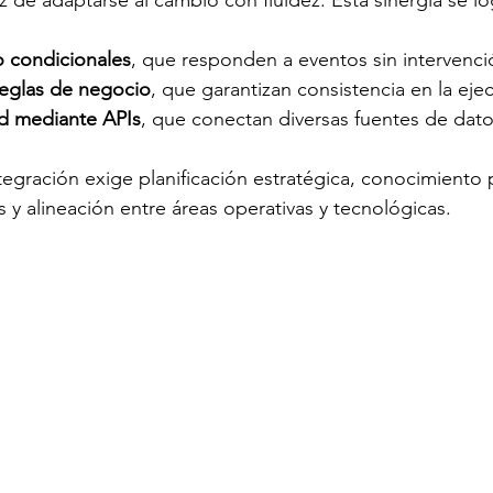
 de adaptarse al cambio con fluidez. Esta sinergia se log
o condicionales
, que responden a eventos sin intervenc
reglas de negocio
, que garantizan consistencia en la eje
ad mediante APIs
, que conectan diversas fuentes de dato
ntegración exige planificación estratégica, conocimiento
 y alineación entre áreas operativas y tecnológicas. 