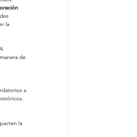
boración 
des 
r la 
 A 
 manera de 
datorios a 
istóricos. 
pacten la 