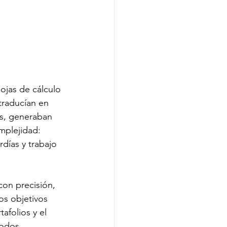
jas de cálculo 
traducían en 
es, generaban 
mplejidad: 
días y trabajo 
con precisión, 
os objetivos 
afolios y el 
todos 