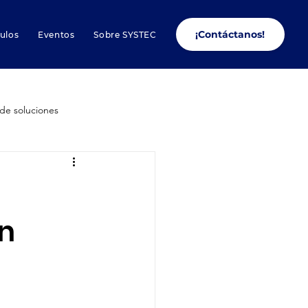
¡Contáctanos!
culos
Eventos
Sobre SYSTEC
de soluciones
Conectores
ón
s de Smartsheet
Liderazgo
Productividad