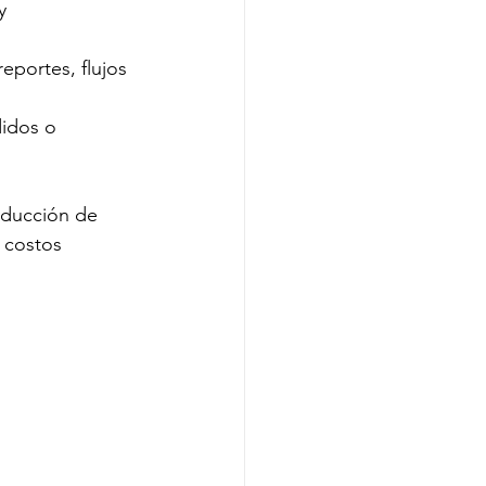
y 
eportes, flujos 
idos o 
educción de 
 costos 