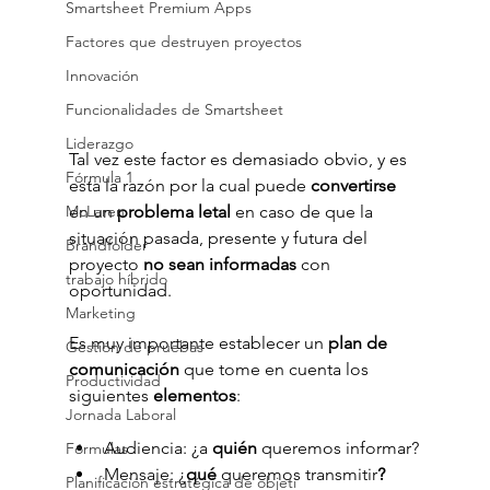
Smartsheet Premium Apps
Factores que destruyen proyectos
Innovación
Funcionalidades de Smartsheet
Liderazgo
Tal vez este factor es demasiado obvio, y es 
Fórmula 1
esta la razón por la cual puede 
convertirse
McLaren
en un 
problema letal
 en caso de que la 
situación pasada, presente y futura del 
Brandfolder
proyecto 
no sean informadas
 con 
trabajo híbrido
oportunidad.
Marketing
Es muy importante establecer un
 plan de 
Gestión de pruebas
comunicación 
que tome en cuenta los 
Productividad
siguientes 
elementos
:
Jornada Laboral
Audiencia:
¿a 
quién
 queremos informar?
Fórmulas
Mensaje:
¿
qué 
queremos transmitir
?
Planificación estratégica de objeti