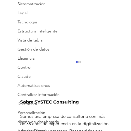
Sistematización
Legal
Tecnología
Estructura Inteligente
Vista de tabla
Gestión de datos
Eficiencia
Control
Claude
Automatizaciones
Centralizar información
Sobre SYSTEC Consulting
Dashboars
Personalización
Somos una empresa de consultoría con más
diseño de dashboards
de 38 años de experiencia en la digitalización
Errores comunes en hojas de
de proyectos y procesos. Reconocidos por
America Digital