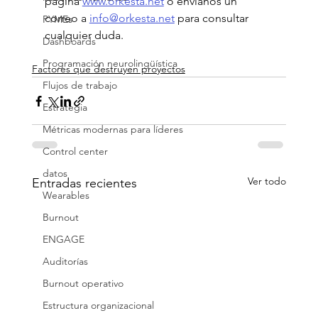
página 
www.orkesta.net
 o envíanos un 
correo a 
info@orkesta.net
 para consultar 
PYMEs
cualquier duda.
Dashboards
Programación neurolingüística
Factores que destruyen proyectos
Flujos de trabajo
Estrategia
Métricas modernas para líderes
Control center
datos
Ver todo
Entradas recientes
Wearables
Burnout
ENGAGE
Auditorías
Burnout operativo
Estructura organizacional