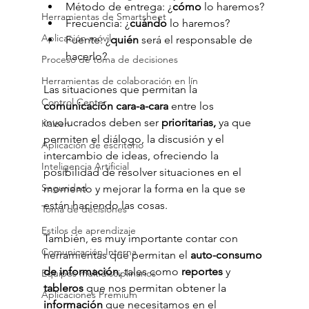
Método de entrega:
¿
cómo 
lo haremos?
Herramientas de Smartsheet
Frecuencia:
¿
cuándo 
lo haremos?
Aplicación móvil
Fuente:
¿
quién 
será el responsable de 
hacerlo?
Proceso de toma de decisiones
Herramientas de colaboración en lín
Las situaciones que permitan la
Control Center
comunicación cara-a-cara 
entre los 
involucrados deben ser
 prioritarias, 
ya que 
Kaizen
permiten el diálogo, la discusión y el 
Aplicación de escritorio
intercambio de ideas, ofreciendo la 
Inteligencia Artificial
posibilidad de resolver situaciones en el 
Seguridad
momento y mejorar la forma en la que se 
están haciendo las cosas.
Toma de decisiones
Estilos de aprendizaje
También, es muy importante contar con 
Comunicación Interna
herramientas que permitan el 
auto-consumo 
de información
, tales como 
reportes
 y 
Equipos multidisciplinarios
tableros 
que nos permitan obtener la 
Aplicaciones Premium
información 
que necesitamos en el 