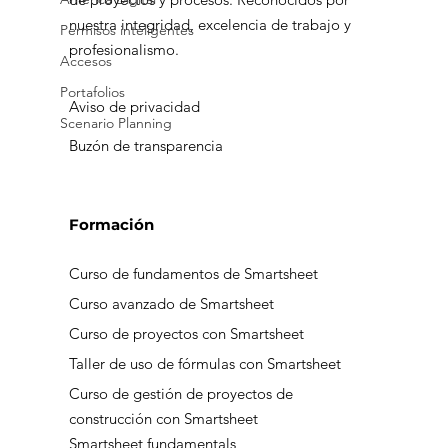
Smartsheet y cómo evitarlos desde
nuestra integridad, excelencia de trabajo y
Permisos inteligentes
profesionalismo.
el inicio
Accesos
Portafolios
Aviso de privacidad
Scenario Planning
Buzón de transparencia
Formación
Curso de fundamentos de Smartsheet
Curso avanzado de Smartsheet
Curso de proyectos con Smartsheet
Taller de uso de fórmulas con Smartsheet
Curso de gestión de proyectos de
construcción con Smartsheet
Smartsheet fundamentals