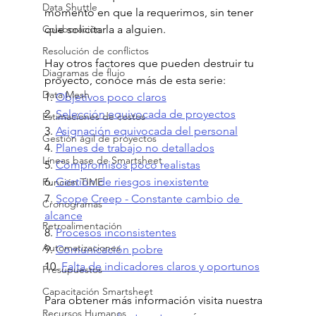
Data Shuttle
momento en que la requerimos, sin tener 
Colaboración
que solicitarla a alguien.
Resolución de conflictos
Hay otros factores que pueden destruir tu 
Diagramas de flujo
proyecto, conoce más de esta serie:  
Data Mesh
1. 
Objetivos poco claros
2. 
Selección equivocada de proyectos
Estimaciones de costos
3. 
Asignación equivocada del personal
Gestión ágil de proyectos
4. 
Planes de trabajo no detallados
Líneas base de Smartsheet
5. 
Compromisos poco realistas
6. 
Gestión de riesgos inexistente
Función TIME
7. 
Scope Creep - Constante cambio de 
Cronogramas
alcance
Retroalimentación
8. 
Procesos inconsistentes
Automatizaciones
9. 
Comunicación pobre
10. 
Falta de indicadores claros y oportunos
Presupuestos
Capacitación Smartsheet
Para obtener más información visita nuestra 
Recursos Humanos