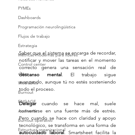
PYMEs
Dashboards
Programación neurolingüística
Flujos de trabajo
Estrategia
Saber que el sistema se encarga de recordar, 
Métricas modernas para líderes
notificar y mover las tareas en el momento 
Control center
correcto genera una sensación real de 
datos
descanso mental
. El trabajo sigue 
avanzando, aunque tú no estés sosteniendo 
Wearables
todo el proceso.
Burnout
ENGAGE
Delegar
 cuando se hace mal, suele 
convertirse en una fuente más de estrés. 
Auditorías
Pero cuando se hace con claridad y apoyo 
Burnout operativo
tecnológico, se transforma en una forma de 
Estructura organizacional
autocuidado laboral
. Smartsheet facilita la 