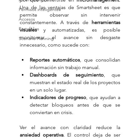
Una de las ventajas de Smartsheet es que 
Permisos inteligentes
permite observar sin intervenir 
Accesos
constantemente. A través de 
herramientas 
Portafolios
visuales
 y automatizadas, es posible 
monitorear el avance sin desgaste 
Scenario Planning
innecesario, como sucede con:
Reportes automáticos
, que consolidan 
información sin trabajo manual.
Dashboards de seguimiento
, que 
muestran el estado real de los proyectos 
en un solo lugar.
Indicadores de progreso
, que ayudan a 
detectar bloqueos antes de que se 
conviertan en crisis.
Ver el avance con claridad reduce la 
ansiedad operativa
. El control deja de ser 