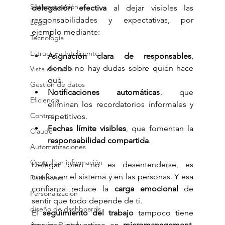
Sistematización
delegación efectiva
 al dejar visibles las 
responsabilidades y expectativas, por 
Legal
ejemplo mediante:
Tecnología
Estructura Inteligente
Asignación clara de responsables
, 
donde no hay dudas sobre quién hace 
Vista de tabla
qué.
Gestión de datos
Notificaciones automáticas
, que 
Eficiencia
eliminan los recordatorios informales y 
Control
repetitivos.
Fechas límite visibles
, que fomentan la 
Claude
responsabilidad compartida
.
Automatizaciones
Centralizar información
Delegar bien no es desentenderse, es 
confiar en el sistema y en las personas. Y esa 
Dashboars
confianza reduce la 
carga emocional
 de 
Personalización
sentir que todo depende de ti.
diseño de dashboards
El 
seguimiento del trabajo
 tampoco tiene 
por qué convertirse en 
micromanagement
. 
America Digital