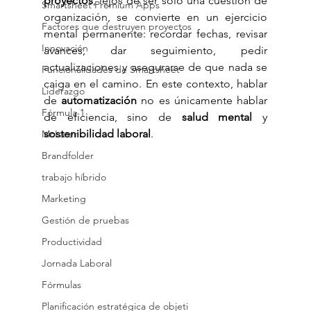
proyectos
, lejos de ser solo una cuestión de 
Smartsheet Premium Apps
organización, se convierte en un ejercicio 
Factores que destruyen proyectos
mental permanente: recordar fechas, revisar 
Innovación
avances, dar seguimiento, pedir 
actualizaciones y asegurarse de que nada se 
Funcionalidades de Smartsheet
caiga en el camino. En este contexto, hablar 
Liderazgo
de 
automatización
 no es únicamente hablar 
Fórmula 1
de eficiencia, sino de 
salud mental
 y 
sostenibilidad laboral
.
McLaren
Brandfolder
trabajo híbrido
Marketing
Gestión de pruebas
Productividad
Jornada Laboral
Fórmulas
Planificación estratégica de objeti