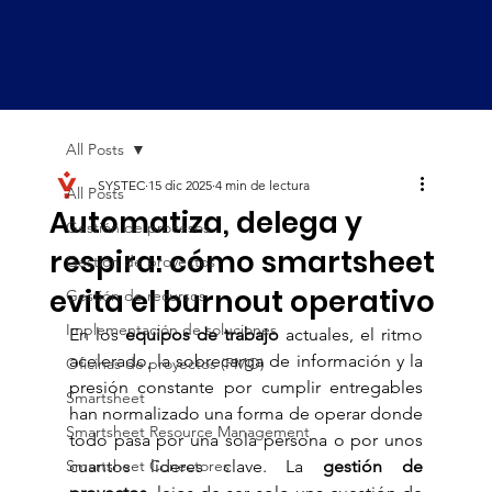
All Posts
SYSTEC
15 dic 2025
4 min de lectura
All Posts
Automatiza, delega y
Gestión de procesos
respira: cómo smartsheet
Gestión de proyectos
evita el burnout operativo
Gestión de recursos
Implementación de soluciones
En los 
equipos de trabajo
 actuales, el ritmo 
acelerado, la sobrecarga de información y la 
Oficinas de proyectos (PMO)
presión constante por cumplir entregables 
Smartsheet
han normalizado una forma de operar donde 
Smartsheet Resource Management
todo pasa por una sola persona o por unos 
Smartsheet Conectores
cuantos líderes clave. La 
gestión de 