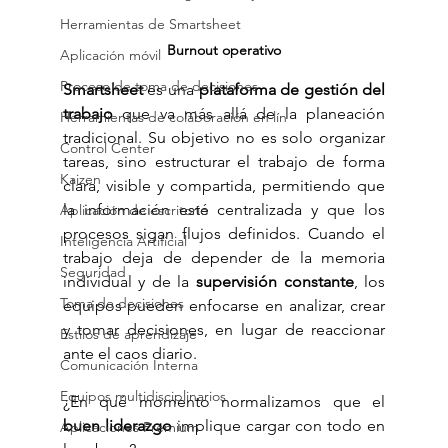
Herramientas de Smartsheet
Burnout operativo
Aplicación móvil
Proceso de toma de decisiones
Smartsheet
 es una 
plataforma de gestión del 
trabajo
 que va más allá de la planeación 
Herramientas de colaboración en lín
tradicional. Su objetivo no es solo organizar 
Control Center
tareas, sino estructurar el trabajo de forma 
Kaizen
clara, visible y compartida, permitiendo que 
la información esté centralizada y que los 
Aplicación de escritorio
procesos sigan flujos definidos. Cuando el 
Inteligencia Artificial
trabajo deja de depender de la memoria 
Seguridad
individual y de la 
supervisión constante
, los 
Toma de decisiones
equipos pueden enfocarse en analizar, crear 
y tomar decisiones, en lugar de reaccionar 
Estilos de aprendizaje
ante el caos diario.
Comunicación Interna
Equipos multidisciplinarios
¿En qué momento normalizamos que el 
buen liderazgo
 implique cargar con todo en 
Aplicaciones Premium