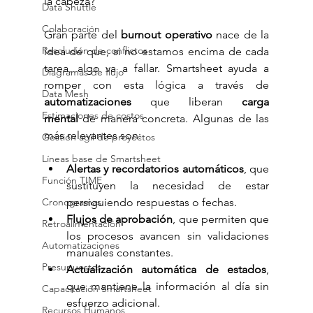
la cabeza?
Data Shuttle
Colaboración
Gran parte del 
burnout operativo
 nace de la 
Resolución de conflictos
idea de que, si no estamos encima de cada 
tarea, algo va a fallar. Smartsheet ayuda a 
Diagramas de flujo
romper con esta lógica a través de 
Data Mesh
automatizaciones
 que liberan 
carga 
Estimaciones de costos
mental
 de manera concreta. Algunas de las 
más relevantes son:
Gestión ágil de proyectos
Líneas base de Smartsheet
Alertas y recordatorios automáticos
, que 
Función TIME
sustituyen la necesidad de estar 
persiguiendo respuestas o fechas.
Cronogramas
Flujos de aprobación
, que permiten que 
Retroalimentación
los procesos avancen sin validaciones 
Automatizaciones
manuales constantes.
Presupuestos
Actualización automática de estados
, 
que mantiene la información al día sin 
Capacitación Smartsheet
esfuerzo adicional.
Recursos Humanos