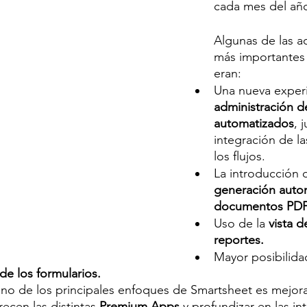
cada mes del añ
Algunas de las ac
más importantes 
eran: 
Una nueva experi
administración de
automatizados
, 
integración de la
los flujos.  
La introducción d
generación auto
documentos PDF
Uso de la
 vista d
reportes. 
Mayor posibilida
de los formularios. 
o de los principales enfoques de Smartsheet es mejorar
ecen las distintas
 Premium Apps
 y profundizar en las in