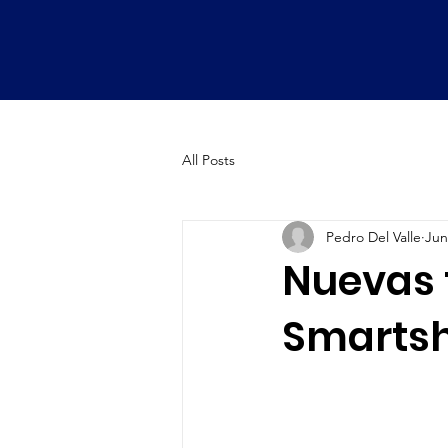
All Posts
Pedro Del Valle
Jun
Nuevas 
Smartsh