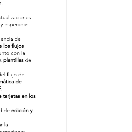
o.
tualizaciones 
y esperadas 
encia de 
 los flujos 
junto con la 
s
 plantillas
 de 
el flujo de 
mática de 
.
e tarjetas en los 
d de
 edición y 
 la 
tegraciones 