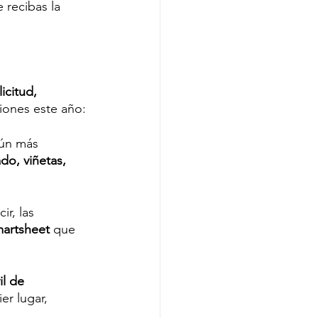
 recibas la 
licitud, 
ciones este año:
aún más 
ado, viñetas, 
r, las 
artsheet
 que 
l de 
er lugar, 