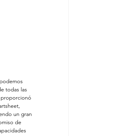
 podemos 
de todas las 
 proporcionó 
rtsheet, 
endo un gran 
omiso de 
apacidades 