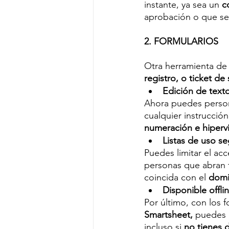
instante, ya sea un 
c
aprobación o que se 
2. FORMULARIOS
Otra herramienta de 
registro, o ticket de
Edición de text
Ahora puedes persona
cualquier instrucción
numeración e hiperví
Listas de uso s
Puedes limitar el acc
personas que abran t
coincida con el 
domi
Disponible offli
Por último, con los f
Smartsheet, 
puedes e
incluso si
 no tienes 