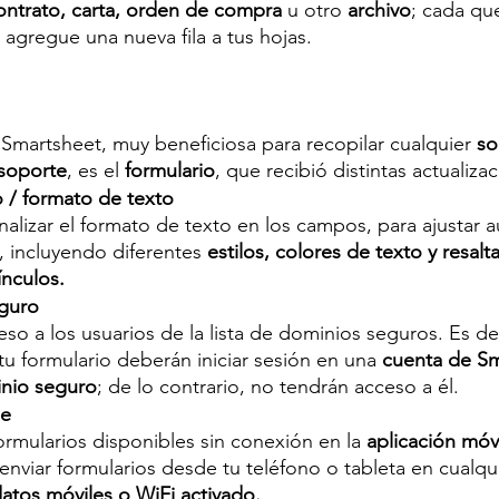
ontrato, carta, orden de compra
 u otro 
archivo
; cada que
agregue una nueva fila a tus hojas.
Smartsheet, muy beneficiosa para recopilar cualquier 
so
 soporte
, es el 
formulario
, que recibió distintas actualiza
o / formato de texto
lizar el formato de texto en los campos, para ajustar 
, incluyendo diferentes 
estilos, colores de texto y resalt
nculos. 
eguro
eso a los usuarios de la lista de dominios seguros. Es deci
u formulario deberán iniciar sesión en una 
cuenta de Sm
nio seguro
; de lo contrario, no tendrán acceso a él.
ne
ormularios disponibles sin conexión en la 
aplicación móvi
nviar formularios desde tu teléfono o tableta en cualqui
datos móviles o WiFi activado.