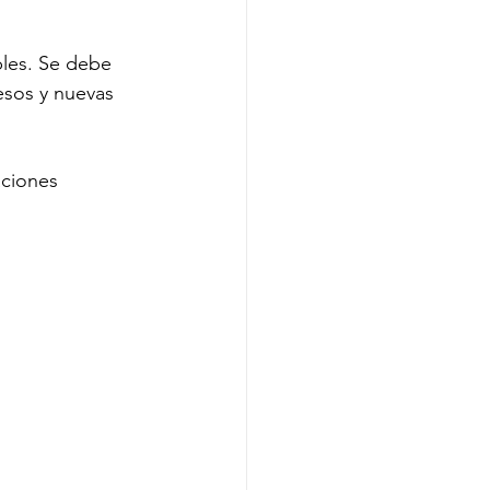
bles. Se debe 
esos y nuevas 
aciones 