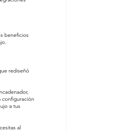
os beneficios 
jo. 
que rediseñó 
encadenador, 
a configuración 
ujo a tus 
esitas al 