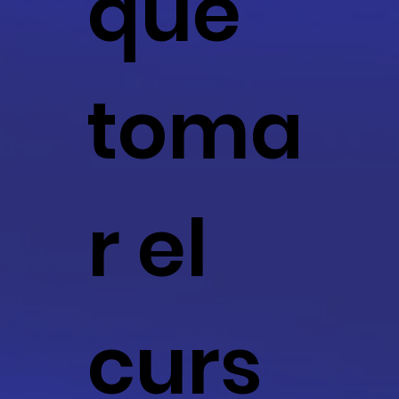
qué
toma
r el
curs