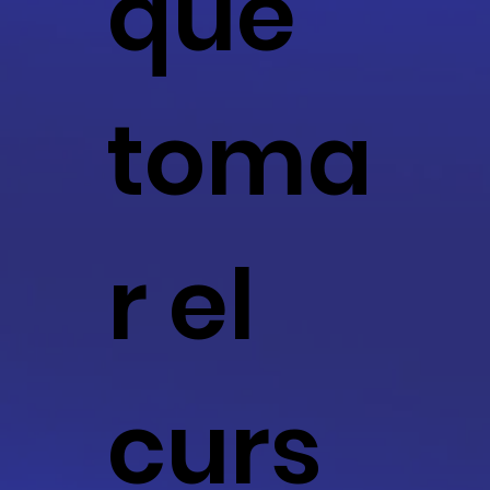
qué
toma
r el
curs