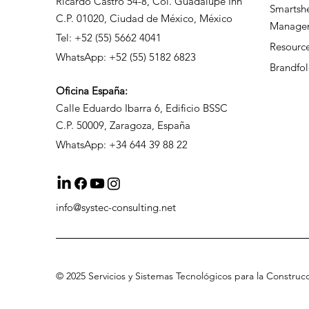
Ricardo Castro 54-8, Col. Guadalupe Inn
Smartsh
C.P. 01020, Ciudad de México, México
Manage
Tel: +52 (55) 5662 4041
Resour
WhatsApp: +52 (55) 5182 6823
Brandfol
Oficina
España:
Calle Eduardo Ibarra 6, Edificio BSSC
C.P. 50009, Zaragoza, España
WhatsApp: +34 644 39 88 22
info@systec-consulting.net
©
2025 Servicios
y Sistemas Tecnológicos para la Construc