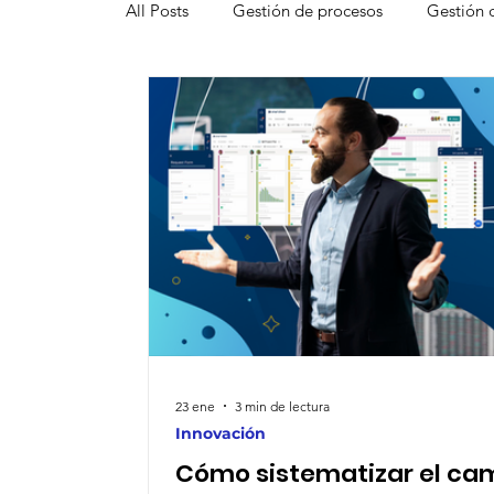
All Posts
Gestión de procesos
Gestión 
Smartsheet
Smartsheet Resource Man
Innovación
Funcionalidades de Smarts
Gestión de pruebas
Productividad
Aplicación móvil
Proceso de toma de d
23 ene
3 min de lectura
Innovación
Cómo sistematizar el ca