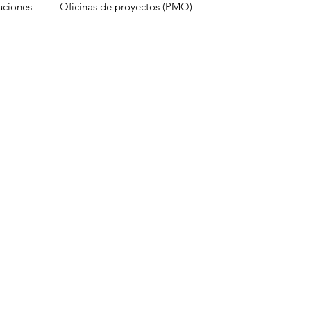
uciones
Oficinas de proyectos (PMO)
ps
Factores que destruyen proyectos
r
trabajo híbrido
Marketing
objeti
Herramientas de Smartsheet
Center
Kaizen
Aplicación de escritorio