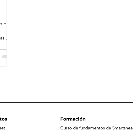
lo de
as,
tro del
tos
Formación
eet
Curso de fundamentos de Smartshee