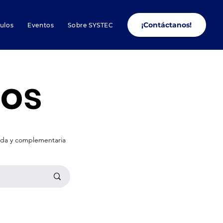
¡Contáctanos!
culos
Eventos
Sobre SYSTEC
los
nada y complementaria