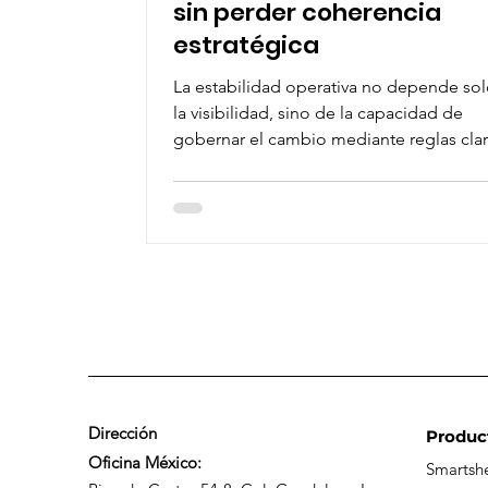
sin perder coherencia
estratégica
La estabilidad operativa no depende so
la visibilidad, sino de la capacidad de
gobernar el cambio mediante reglas clar
trazabilidad y control de decisiones den
sistema de trabajo.
Dirección
Produc
Oficina México:
Smartsh